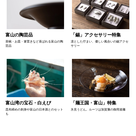
富山の陶芸品
「錫」アクセサリー特集
茶碗・お皿・箸置きなど喜ばれる富山の陶
凛とした佇まい、優しい風合いの錫アクセ
芸品
サリー
富山湾の宝石・白えび
「麺王国・富山」特集
昆布締めの刺身や富山の日本酒とのセット
氷見うどん。ルーツは加賀藩の御用達麺
も