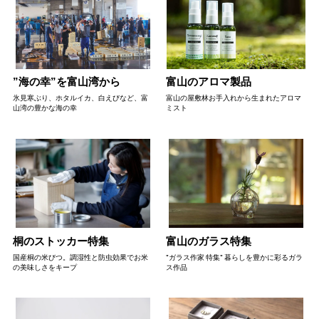
”海の幸”を富山湾から
富山のアロマ製品
氷見寒ぶり、ホタルイカ、白えびなど、富
富山の屋敷林お手入れから生まれたアロマ
山湾の豊かな海の幸
ミスト
桐のストッカー特集
富山のガラス特集
国産桐の米びつ。調湿性と防虫効果でお米
"ガラス作家 特集" 暮らしを豊かに彩るガラ
の美味しさをキープ
ス作品