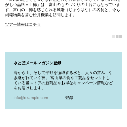
レ
がもつ品格＝土徳」は、富山のものづくりの土台にもなっていま
ト
イ
す。富山の土徳を感じられる城端（じょうはな）の名刹と、今も
以
絹織物業を営む松井機業を訪問します。
の
彫
ツアー情報はコチラ
南
水と匠メールマガジン登録
海から山、そして平野を循環する水と、人々の営み、引
き継がれていく技。 富山県の食や工芸品をセレクトし
ている当ストアの新商品やお得なキャンペーン情報など
をお届けします。
登録