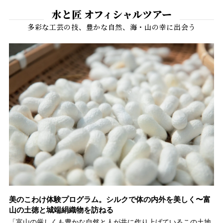
水と匠 オフィシャルツアー
イ
美のこわけ体験プログラム。シルクで体の内外を美しく〜富
富
山の土徳と城端絹織物を訪ねる
シ
で
「富山の厳しくも豊かな自然と人が共に作り上げているこの土地
世