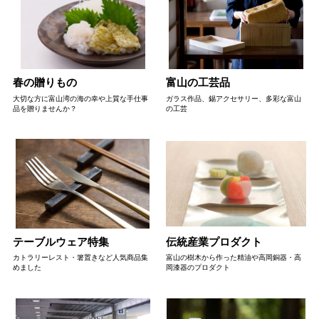
春の贈りもの
富山の工芸品
大切な方に富山湾の海の幸や上質な手仕事
ガラス作品、錫アクセサリー、多彩な富山
品を贈りませんか？
の工芸
テーブルウェア特集
伝統産業プロダクト
カトラリーレスト・箸置きなど人気商品集
富山の樹木から作った精油や高岡銅器・高
めました
岡漆器のプロダクト