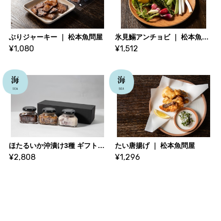
ぶりジャーキー ｜ 松本魚問屋
氷見鰯アンチョビ ｜ 松本魚問屋
¥1,080
¥1,512
ほたるいか沖漬け3種 ギフトセット｜ 松本魚問屋
たい唐揚げ ｜ 松本魚問屋
¥2,808
¥1,296