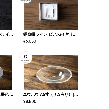
錫 ドレープ 揺れるピアス / イヤリング ｜ 大寺幸八郎商店・KOHACHIRO 博選堂
錫 鎚目ライン ピアス/イヤリング細 フックタイプ ｜ 大寺幸八郎商店・KOHACHIRO 博選堂
¥6,050
影光 スタンダード8寸 薄墨色 | 市川知也 (ガラス作家)
ユウホウ 7.5寸（リム有り） | 市川知也 (ガラス作家)
¥8,800