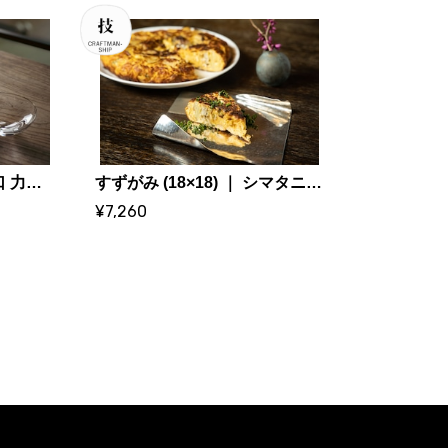
「くもい」平鉢｜ 小路口 力恵 (ガラス作家)
すずがみ (18×18) ｜ シマタニ昇龍工房
¥7,260