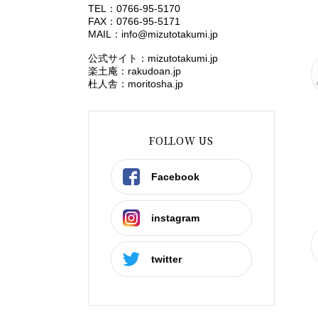
TEL：0766-95-5170
FAX：0766-95-5171
MAIL：
info@mizutotakumi.jp
公式サイト：mizutotakumi.jp
楽土庵：rakudoan.jp
杜人舎：moritosha.jp
FOLLOW US
Facebook
instagram
twitter