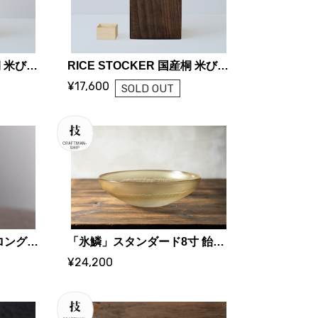
RICE STOCKER 国産桐 米びつ ライスストッカー【2kg 蜜蝋】 | KIRIFT 美術木箱うらた | KIRIFT Artwork wooden box Urata
RICE STOCKER 国産桐 米びつ ライスストッカー【2kg 焼桐】 | KIRIFT 美術木箱うらた | KIRIFT Artwork wooden box Urata
¥17,600
SOLD OUT
錫 小鳥のネックレス（ロング） ｜ 大寺幸八郎商店・KOHACHIRO 博選堂
「氷鱗」スタンダード8寸 飴色 | 市川知也 (ガラス作家)
¥24,200