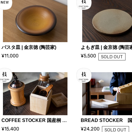
パスタ皿 | 金京徳 (陶芸家)
よもぎ皿 | 金京徳 (陶芸
¥11,000
¥5,500
SOLD OUT
COFFEE STOCKER 国産桐 コーヒーストッカー【200g 蜜蝋仕上げ】| KIRIFT 美術木箱うらた | KIRIFT Artwork wooden box Urata
¥15,400
¥24,200
SOLD OUT