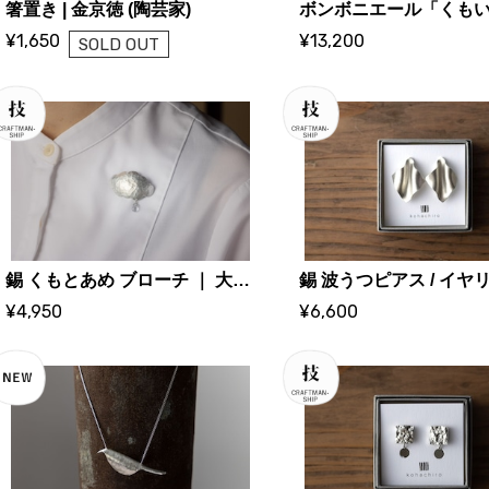
箸置き | 金京徳 (陶芸家)
¥1,650
¥13,200
SOLD OUT
錫 くもとあめ ブローチ ｜ 大寺幸八郎商店・KOHACHIRO 博選堂
¥4,950
¥6,600