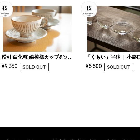
粉引 白化粧 線模様カップ&ソーサー | 金京徳 (陶芸家)
¥9,350
¥5,500
SOLD OUT
SOLD OUT