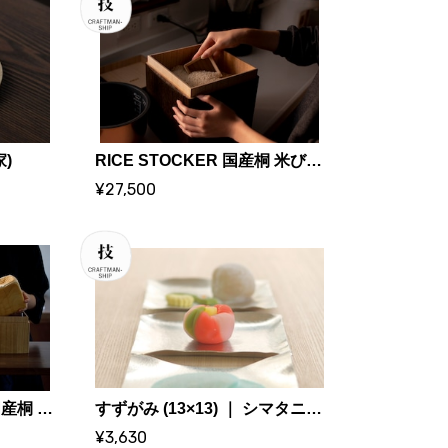
家)
RICE STOCKER 国産桐 米びつ ライスストッカー【5kg 焼桐】 | KIRIFT 美術木箱うらた | KIRIFT Artwork wooden box Urata
¥27,500
BREAD STOCKER 国産桐 ブレッドストッカー【2斤サイズ】| KIRIFT 美術木箱うらた | KIRIFT Artwork wooden box Urata
すずがみ (13×13) ｜ シマタニ昇龍工房
¥3,630