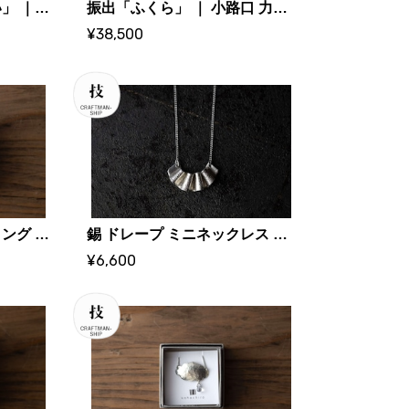
ボンボニエール「くもい」 ｜ 小路口 力恵 (ガラス作家)
振出「ふくら」 ｜ 小路口 力恵 (ガラス作家)
¥38,500
錫 波うつピアス / イヤリング ｜ 大寺幸八郎商店・KOHACHIRO 博選堂
錫 ドレープ ミニネックレス ｜ 大寺幸八郎商店・KOHACHIRO 博選堂
¥6,600