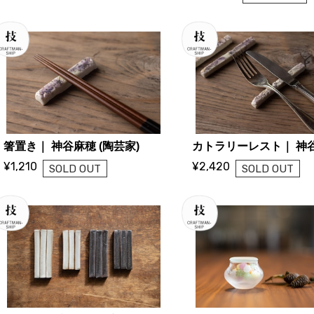
箸置き｜ 神谷麻穂 (陶芸家)
¥1,210
¥2,420
SOLD OUT
SOLD OUT