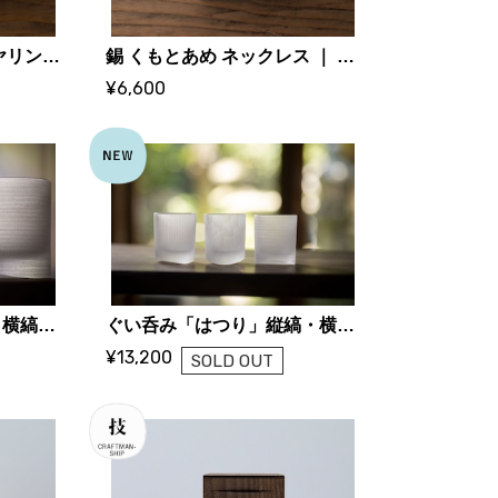
錫 いはだの ピアス / イヤリング スクエア ｜ 大寺幸八郎商店・KOHACHIRO 博選堂
錫 くもとあめ ネックレス ｜ 大寺幸八郎商店・KOHACHIRO 博選堂
¥6,600
グラス「はつり」縦縞・横縞・ひし形 ｜ 小路口 力恵 (ガラス作家)
ぐい呑み「はつり」縦縞・横縞・ひし形 ｜ 小路口 力恵 (ガラス作家)
¥13,200
SOLD OUT