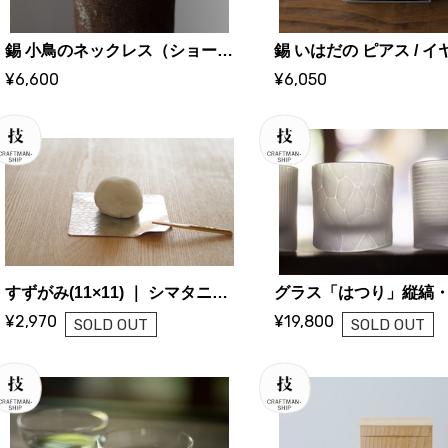
錫 小鳥のネックレス（ショート）｜ 大寺幸八郎商店・KOHACHIRO 博選堂
¥6,600
¥6,050
すずがみ(11×11) ｜ シマタニ昇龍工房
¥2,970
¥19,800
SOLD OUT
SOLD OUT