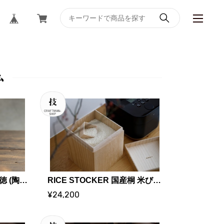
ム
白磁やまぼうし鉢 | 金京徳 (陶芸家)
RICE STOCKER 国産桐 米びつ ライスストッカー【5kg 蜜蝋】 | KIRIFT 美術木箱うらた | KIRIFT Artwork wooden box Urata
¥24,200