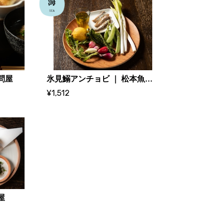
問屋
氷見鰯アンチョビ ｜ 松本魚問屋
¥1,512
屋