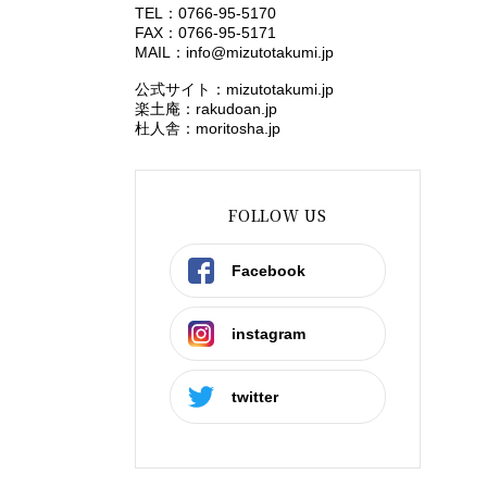
TEL：0766-95-5170
FAX：0766-95-5171
MAIL：
info@mizutotakumi.jp
公式サイト：mizutotakumi.jp
楽土庵：rakudoan.jp
杜人舎：moritosha.jp
FOLLOW US
Facebook
instagram
twitter