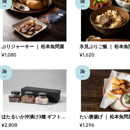
ぶりジャーキー ｜ 松本魚問屋
氷見ぶりご飯 ｜ 松本魚
¥1,080
¥1,620
ほたるいか沖漬け3種 ギフトセット｜ 松本魚問屋
たい唐揚げ ｜ 松本魚問
¥2,808
¥1,296