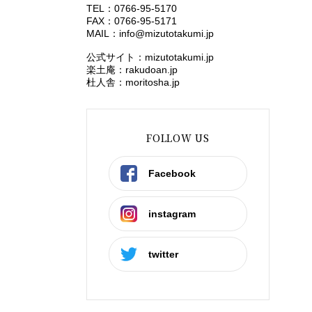
TEL：0766-95-5170
FAX：0766-95-5171
MAIL：
info@mizutotakumi.jp
公式サイト：mizutotakumi.jp
楽土庵：rakudoan.jp
杜人舎：moritosha.jp
FOLLOW US
Facebook
instagram
twitter