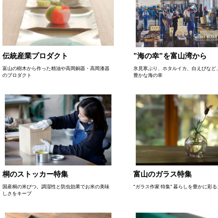
伝統産業プロダクト
”海の幸”を富山湾から
富山の樹木から作った精油や高岡銅器・高岡漆器
氷見寒ぶり、ホタルイカ、白えびなど
のプロダクト
豊かな海の幸
桐のストッカー特集
富山のガラス特集
国産桐の米びつ。調湿性と防虫効果でお米の美味
"ガラス作家 特集" 暮らしを豊かに彩
しさをキープ