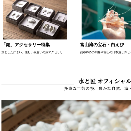
「錫」アクセサリー特集
富山湾の宝石・白えび
凛とした佇まい、優しい風合いの錫アクセサリー
昆布締めの刺身や富山の日本酒とのセ
水と匠 オフィシャ