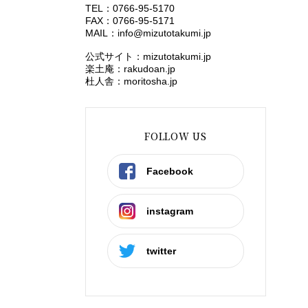
TEL：0766-95-5170
FAX：0766-95-5171
MAIL：
info@mizutotakumi.jp
公式サイト：mizutotakumi.jp
楽土庵：rakudoan.jp
杜人舎：moritosha.jp
FOLLOW US
Facebook
instagram
twitter