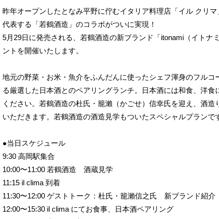
昨年オープンしたとなみ平野に佇むイタリア料理店「イル クリ
代表する「若鶴酒造」のコラボがついに実現！
5月29日に発売される、若鶴酒造の新ブランド「itonami（イ
ントを開催いたします。
地元の野菜・お米・魚介をふんだんに使ったシェフ渾身のフルコ
る厳選した日本酒とのペアリングランチ。日本酒には和食、洋食
ください。若鶴酒造の杜氏・籠瀨（かごせ）信幸氏を迎え、酒造
いただきます。若鶴酒造の酒造見学もついたスペシャルプランで
●当日スケジュール
9:30 高岡駅集合　　　
10:00〜11:00 若鶴酒造　酒蔵見学
11:15 il clima 到着
11:30〜12:00 ゲストトーク：杜氏・籠瀨信之氏　新ブランド紹介
12:00〜15:30 il clima にてお食事、日本酒ペアリング