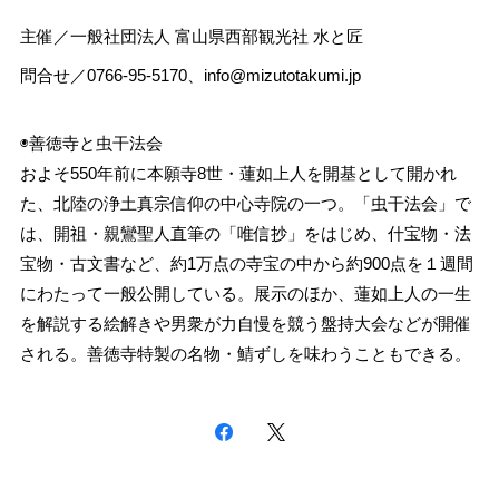
主催／一般社団法人 富山県西部観光社 水と匠
問合せ／0766-95-5170、
info@mizutotakumi.jp
◉善徳寺と虫干法会
およそ550年前に本願寺8世・蓮如上人を開基として開かれ
た、北陸の浄土真宗信仰の中心寺院の一つ。「虫干法会」で
は、開祖・親鸞聖人直筆の「唯信抄」をはじめ、什宝物・法
宝物・古文書など、約1万点の寺宝の中から約900点を１週間
にわたって一般公開している。展示のほか、蓮如上人の一生
を解説する絵解きや男衆が力自慢を競う盤持大会などが開催
される。善徳寺特製の名物・鯖ずしを味わうこともできる。