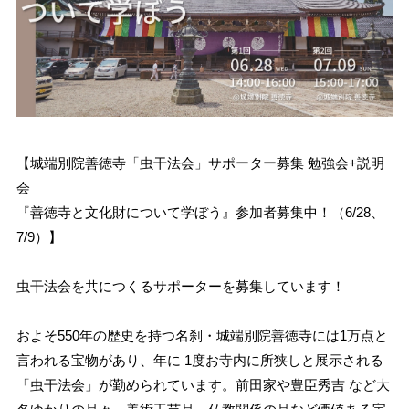
【城端別院善徳寺「虫干法会」サポーター募集 勉強会+説明
会
『善徳寺と文化財について学ぼう』参加者募集中！（6/28、
7/9）】
虫干法会を共につくるサポーターを募集しています！
およそ550年の歴史を持つ名刹・城端別院善徳寺には1万点と
言われる宝物があり、年に 1度お寺内に所狭しと展示される
「虫干法会」が勤められています。前田家や豊臣秀吉 など大