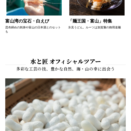
富山湾の宝石・白えび
「麺王国・富山」特集
昆布締めの刺身や富山の日本酒とのセット
氷見うどん。ルーツは加賀藩の御用達麺
も
水と匠 オフィシャルツアー