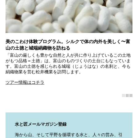
イ
美のこわけ体験プログラム。シルクで体の内外を美しく〜富
富
山の土徳と城端絹織物を訪ねる
シ
で
「富山の厳しくも豊かな自然と人が共に作り上げているこの土地
世
レ
がもつ品格＝土徳」は、富山のものづくりの土台にもなっていま
ト
イ
す。富山の土徳を感じられる城端（じょうはな）の名刹と、今も
以
絹織物業を営む松井機業を訪問します。
の
彫
ツアー情報はコチラ
南
水と匠メールマガジン登録
海から山、そして平野を循環する水と、人々の営み、引