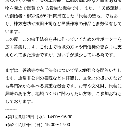
名ゆかりの品々、美術工芸品、仏教関係の品など価値ある宝
物を間近で鑑賞でき る貴重な機会です。また、「民藝運動」
の創始者・柳宗悦が62日間滞在した「民藝の聖地」でもあ
り、棟方志功や濱田庄司など民藝作家の作品も多数保有して
います。
この度、この虫干法会を共に作っていくためのサポーターを
広く募集します。これまで地域の方々や門信徒の皆さまに支
えられてきた法会ですが、担い手が減少している為です。
まずは、善徳寺や虫干法会について学ぶ勉強会を開催いたし
ます。通常非公開の書院などを拝観し、文化財の扱い方など
も専門家から学べる貴重な機会です。お寺や文化財、民藝に
興味のある方、地域づくりに関わりたい方等、ご参加お待ち
しております。
--------
●第1回6月28日（水）14:00〜16:30
●第2回7月9日（日）15:00〜17:00