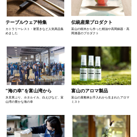
テーブルウェア特集
伝統産業プロダクト
カトラリーレスト・箸置きなど人気商品集
富山の樹木から作った精油や高岡銅器・高
めました
岡漆器のプロダクト
”海の幸”を富山湾から
富山のアロマ製品
氷見寒ぶり、ホタルイカ、白えびなど、富
富山の屋敷林お手入れから生まれたアロマ
山湾の豊かな海の幸
ミスト