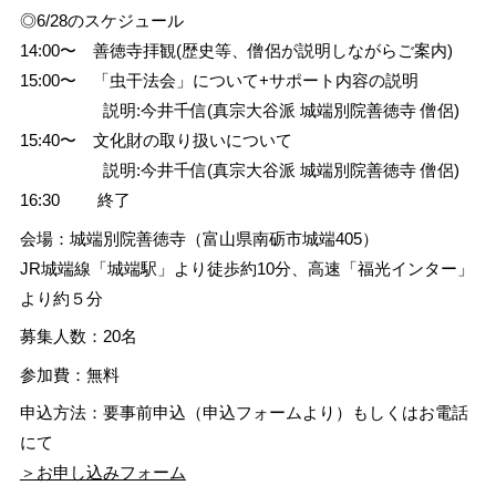
◎6/28のスケジュール
14:00〜 善徳寺拝観(歴史等、僧侶が説明しながらご案内)
15:00〜 「虫干法会」について+サポート内容の説明
説明:今井千信(真宗大谷派 城端別院善徳寺 僧侶)
15:40〜 文化財の取り扱いについて
説明:今井千信(真宗大谷派 城端別院善徳寺 僧侶)
16:30 終了
会場：城端別院善徳寺（富山県南砺市城端405）
JR城端線「城端駅」より徒歩約10分、高速「福光インター」
より約５分
募集人数：20名
参加費：無料
申込方法：要事前申込（申込フォームより）もしくはお電話
にて
＞お申し込みフォーム