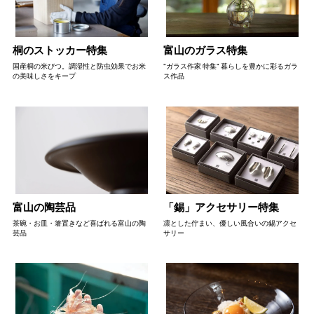
桐のストッカー特集
富山のガラス特集
国産桐の米びつ。調湿性と防虫効果でお米
"ガラス作家 特集" 暮らしを豊かに彩るガラ
の美味しさをキープ
ス作品
富山の陶芸品
「錫」アクセサリー特集
茶碗・お皿・箸置きなど喜ばれる富山の陶
凛とした佇まい、優しい風合いの錫アクセ
芸品
サリー