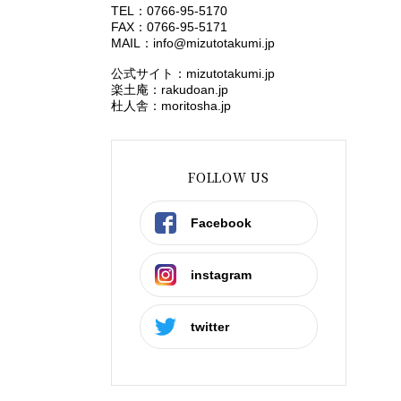
TEL：0766-95-5170
FAX：0766-95-5171
MAIL：
info@mizutotakumi.jp
公式サイト：mizutotakumi.jp
楽土庵：rakudoan.jp
杜人舎：moritosha.jp
FOLLOW US
Facebook
instagram
twitter
富山県砺波市ツアー：「ぐい呑
み」鋳造体験＆日本酒・ウイスキ
ーと味わう富山の食