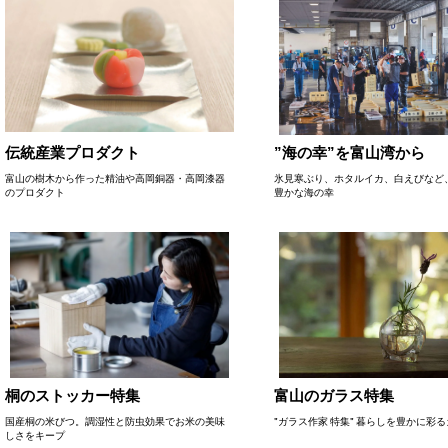
伝統産業プロダクト
”海の幸”を富山湾から
富山の樹木から作った精油や高岡銅器・高岡漆器
氷見寒ぶり、ホタルイカ、白えびなど
のプロダクト
豊かな海の幸
桐のストッカー特集
富山のガラス特集
国産桐の米びつ。調湿性と防虫効果でお米の美味
"ガラス作家 特集" 暮らしを豊かに彩
しさをキープ