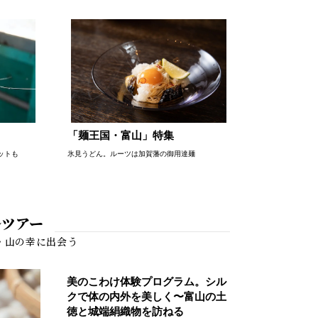
「麺王国・富山」特集
ットも
氷見うどん。ルーツは加賀藩の御用達麺
ルツアー
美のこわけ体験プログラム。シル
クで体の内外を美しく〜富山の土
徳と城端絹織物を訪ねる