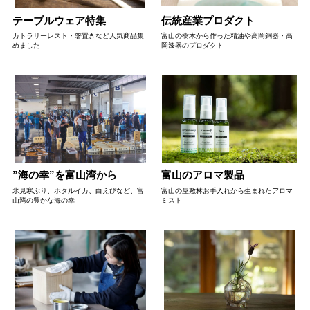
テーブルウェア特集
伝統産業プロダクト
カトラリーレスト・箸置きなど人気商品集
富山の樹木から作った精油や高岡銅器・高
めました
岡漆器のプロダクト
”海の幸”を富山湾から
富山のアロマ製品
氷見寒ぶり、ホタルイカ、白えびなど、富
富山の屋敷林お手入れから生まれたアロマ
山湾の豊かな海の幸
ミスト