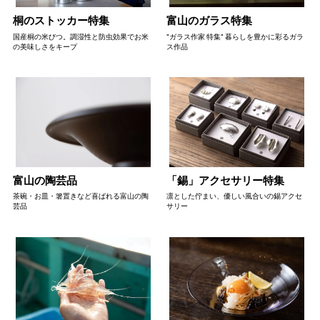
桐のストッカー特集
富山のガラス特集
国産桐の米びつ。調湿性と防虫効果でお米
"ガラス作家 特集" 暮らしを豊かに彩るガラ
の美味しさをキープ
ス作品
富山の陶芸品
「錫」アクセサリー特集
茶碗・お皿・箸置きなど喜ばれる富山の陶
凛とした佇まい、優しい風合いの錫アクセ
芸品
サリー