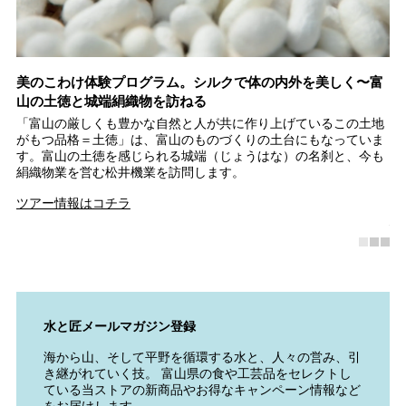
イ
美のこわけ体験プログラム。シルクで体の内外を美しく〜富
富
山の土徳と城端絹織物を訪ねる
シ
で
「富山の厳しくも豊かな自然と人が共に作り上げているこの土地
世
レ
がもつ品格＝土徳」は、富山のものづくりの土台にもなっていま
ト
イ
す。富山の土徳を感じられる城端（じょうはな）の名刹と、今も
以
絹織物業を営む松井機業を訪問します。
の
彫
ツアー情報はコチラ
南
水と匠メールマガジン登録
海から山、そして平野を循環する水と、人々の営み、引
き継がれていく技。 富山県の食や工芸品をセレクトし
ている当ストアの新商品やお得なキャンペーン情報など
をお届けします。