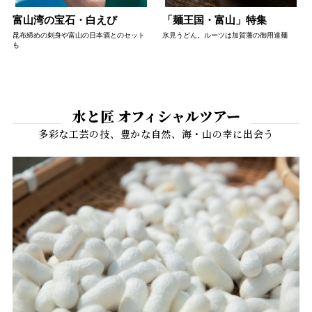
富山湾の宝石・白えび
「麺王国・富山」特集
昆布締めの刺身や富山の日本酒とのセット
氷見うどん。ルーツは加賀藩の御用達麺
も
水と匠 オフィシャルツアー