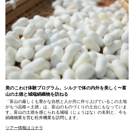
イ
美のこわけ体験プログラム。シルクで体の内外を美しく〜富
富
山の土徳と城端絹織物を訪ねる
シ
で
「富山の厳しくも豊かな自然と人が共に作り上げているこの土地
世
レ
がもつ品格＝土徳」は、富山のものづくりの土台にもなっていま
ト
イ
す。富山の土徳を感じられる城端（じょうはな）の名刹と、今も
以
絹織物業を営む松井機業を訪問します。
の
彫
ツアー情報はコチラ
南