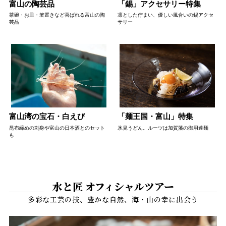
富山の陶芸品
「錫」アクセサリー特集
茶碗・お皿・箸置きなど喜ばれる富山の陶
凛とした佇まい、優しい風合いの錫アクセ
芸品
サリー
富山湾の宝石・白えび
「麺王国・富山」特集
昆布締めの刺身や富山の日本酒とのセット
氷見うどん。ルーツは加賀藩の御用達麺
も
水と匠 オフィシャルツアー