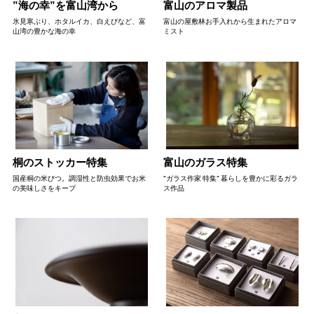
”海の幸”を富山湾から
富山のアロマ製品
氷見寒ぶり、ホタルイカ、白えびなど、富
富山の屋敷林お手入れから生まれたアロマ
山湾の豊かな海の幸
ミスト
桐のストッカー特集
富山のガラス特集
国産桐の米びつ。調湿性と防虫効果でお米
"ガラス作家 特集" 暮らしを豊かに彩るガラ
の美味しさをキープ
ス作品