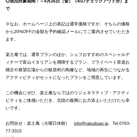
◎宿泊対象期間：～4月26日（金）（4/27チェックアウト分）ま
で
※なお、ホームページ上の表記は通常価格ですが、そちらの価格
から20%OFFの金額を予約確認メールにてご案内させていただき
ます。
楽土庵では、通常プランのほか、シェフおすすめのスペシャルデ
ィナーで富山イタリアンを満喫するプラン、プライベート茶道お
稽古や展望広場からの散居村の鳥瞰など、地域の再生につながる
アクティビティがセットになったプランをご用意しています。
この機会にぜひ、楽土庵ならではのリジェネラティブ・アクティ
ビティをご体感いただき、北陸の復興にお力添えいただけたら幸
いです。
お問合せ：楽土庵（火曜日休館）
info@rakudoan.jp
、Tel.0763-
77-3315