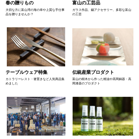
春の贈りもの
富山の工芸品
大切な方に富山湾の海の幸や上質な手仕事
ガラス作品、錫アクセサリー、多彩な富山
品を贈りませんか？
の工芸
テーブルウェア特集
伝統産業プロダクト
カトラリーレスト・箸置きなど人気商品集
富山の樹木から作った精油や高岡銅器・高
めました
岡漆器のプロダクト