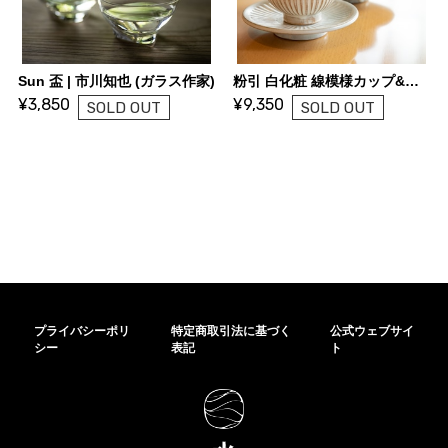
Sun 盃 | 市川知也 (ガラス作家)
粉引 白化粧 線模様カップ&ソーサー | 金京徳 (陶芸家)
¥3,850
¥9,350
SOLD OUT
SOLD OUT
プライバシーポリ
特定商取引法に基づく
公式ウェブサイ
シー
表記
ト