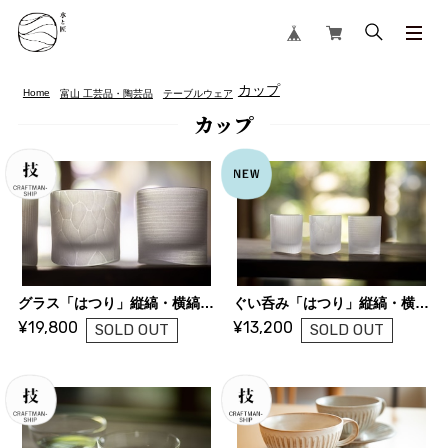
カップ
Home
富山 工芸品・陶芸品
テーブルウェア
カップ
グラス「はつり」縦縞・横縞・ひし形 ｜ 小路口 力恵 (ガラス作家)
ぐい呑み「はつり」縦縞・横縞・ひし形 ｜ 小路口 力恵 (ガラス作家)
¥19,800
¥13,200
SOLD OUT
SOLD OUT