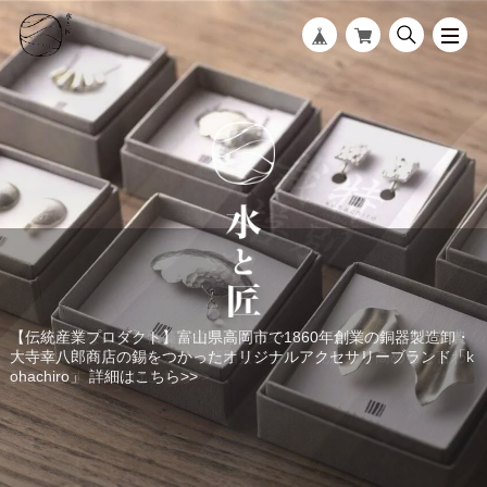
【伝統産業プロダクト】富山県高岡市で1860年創業の銅器製造卸・
【無農薬となみ米】藍藻が栄養素を供給する「天緑農法」で、無農
【オススメ商品】「すずがみ」は、明治42年創業以来、富山県高岡
【今が旬】白えび漁解禁。一匹一匹丁寧に手剥きされた「富山湾の
大寺幸八郎商店の錫をつかったオリジナルアクセサリーブランド「k
薬で栽培されたコシヒカリ。糖脂質が多く、免疫力を高めると言わ
市で寺院用のおりんを専門に製造しているシマタニ昇龍工房のオリ
宝石・白えび」を、お刺身で味わう贅沢。詳細はこちら>>
ohachiro」 詳細はこちら>>
れています。詳細はこちら>>
ジナル商品。詳細はこちら>>