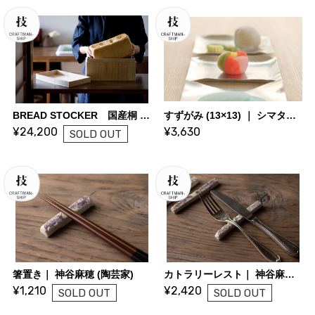
BREAD STOCKER 国産桐 ブレッドストッカー【2斤サイズ】| KIRIFT 美術木箱うらた | KIRIFT Artwork wooden box Urata
すずがみ (13×13) ｜ シマタニ昇龍工房
¥24,200
¥3,630
SOLD OUT
箸置き｜ 神谷麻穂 (陶芸家)
カトラリーレスト｜ 神谷麻穂 (陶芸家)
¥1,210
¥2,420
SOLD OUT
SOLD OUT