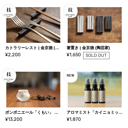
カトラリーレスト | 金京徳 (陶芸家)
箸置き | 金京徳 (陶芸家)
¥2,200
¥1,650
SOLD OUT
ボンボニエール「くもい」 ｜ 小路口 力恵 (ガラス作家)
アロマミスト「カイニョミックス」2025 Autumn｜水と匠オリジナル
¥13,200
¥1,870