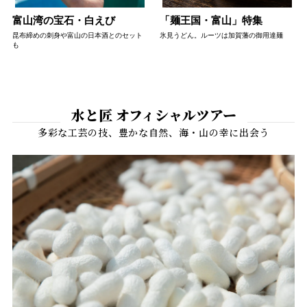
富山湾の宝石・白えび
「麺王国・富山」特集
昆布締めの刺身や富山の日本酒とのセット
氷見うどん。ルーツは加賀藩の御用達麺
も
水と匠 オフィシャルツアー