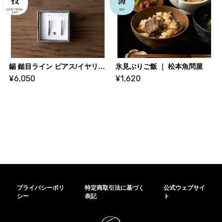
錫 鎚目ライン ピアス/イヤリング細 フックタイプ ｜ 大寺幸八郎商店・KOHACHIRO 博選堂
氷見ぶりご飯 ｜ 松本魚問屋
¥6,050
¥1,620
プライバシーポリ
特定商取引法に基づく
公式ウェブサイ
シー
表記
ト