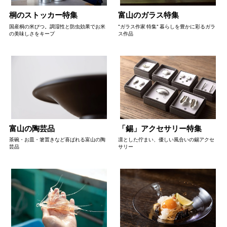
桐のストッカー特集
富山のガラス特集
国産桐の米びつ。調湿性と防虫効果でお米
"ガラス作家 特集" 暮らしを豊かに彩るガラ
の美味しさをキープ
ス作品
富山の陶芸品
「錫」アクセサリー特集
茶碗・お皿・箸置きなど喜ばれる富山の陶
凛とした佇まい、優しい風合いの錫アクセ
芸品
サリー