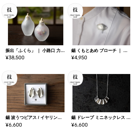
振出「ふくら」 ｜ 小路口 力恵 (ガラス作家)
錫 くもとあめ ブローチ ｜ 大寺幸八郎商店・KOHACHIRO 博選堂
¥38,500
¥4,950
錫 波うつピアス / イヤリング ｜ 大寺幸八郎商店・KOHACHIRO 博選堂
錫 ドレープ ミニネックレス ｜ 大寺幸八郎商店・KOHACHIRO 博選堂
¥6,600
¥6,600