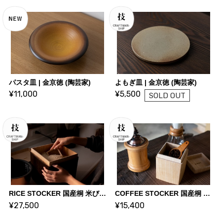
パスタ皿 | 金京徳 (陶芸家)
よもぎ皿 | 金京徳 (陶芸家)
¥11,000
¥5,500
SOLD OUT
RICE STOCKER 国産桐 米びつ ライスストッカー【5kg 焼桐】 | KIRIFT 美術木箱うらた | KIRIFT Artwork wooden box Urata
COFFEE STOCKER 国産桐 コーヒーストッカー【200g 蜜蝋仕上げ】| KIRIFT 美術木箱うらた | KIRIFT Artwork wooden box Urata
¥27,500
¥15,400