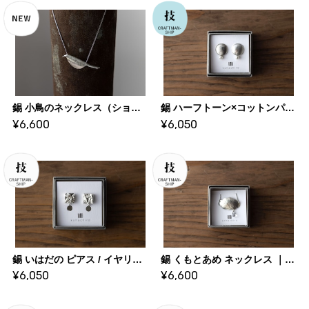
錫 小鳥のネックレス（ショート）｜ 大寺幸八郎商店・KOHACHIRO 博選堂
錫 ハーフトーン×コットンパール まるピアス / イヤリング ｜ 大寺幸八郎商店・KOHACHIRO 博選堂
¥6,600
¥6,050
錫 いはだの ピアス / イヤリング スクエア ｜ 大寺幸八郎商店・KOHACHIRO 博選堂
錫 くもとあめ ネックレス ｜ 大寺幸八郎商店・KOHACHIRO 博選堂
¥6,050
¥6,600