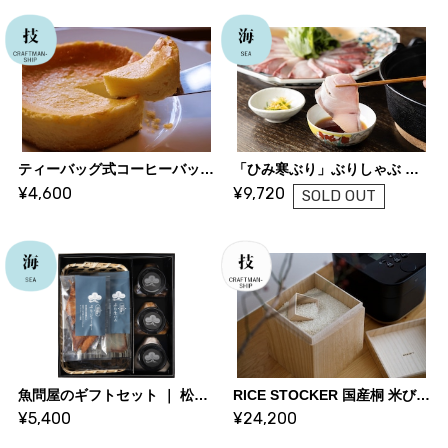
ティーバッグ式コーヒーバッグとチーズケーキのセット｜自家焙煎珈琲くらうん
「ひみ寒ぶり」ぶりしゃぶ ｜ 松本魚問屋
¥4,600
¥9,720
SOLD OUT
魚問屋のギフトセット ｜ 松本魚問屋
RICE STOCKER 国産桐 米びつ ライスストッカー【5kg 蜜蝋】 | KIRIFT 美術木箱うらた | KIRIFT Artwork wooden box Urata
¥5,400
¥24,200