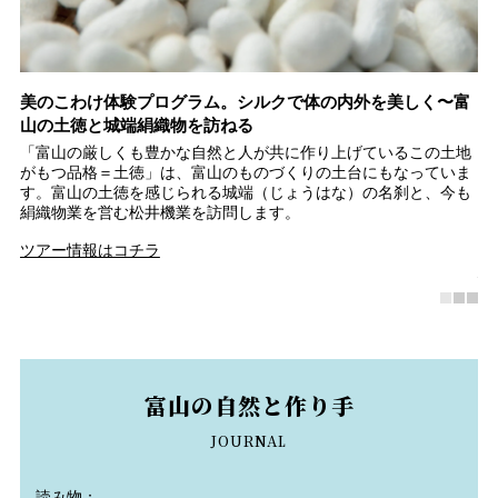
イ
美のこわけ体験プログラム。シルクで体の内外を美しく〜富
富
山の土徳と城端絹織物を訪ねる
シ
で
「富山の厳しくも豊かな自然と人が共に作り上げているこの土地
世
レ
がもつ品格＝土徳」は、富山のものづくりの土台にもなっていま
ト
イ
す。富山の土徳を感じられる城端（じょうはな）の名刹と、今も
以
絹織物業を営む松井機業を訪問します。
の
彫
ツアー情報はコチラ
南
富山の自然と作り手
JOURNAL
読み物：