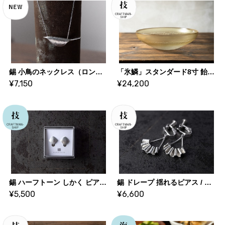
錫 小鳥のネックレス（ロング） ｜ 大寺幸八郎商店・KOHACHIRO 博選堂
「氷鱗」スタンダード8寸 飴色 | 市川知也 (ガラス作家)
¥7,150
¥24,200
錫 ハーフトーン しかく ピアス / イヤリング ｜ 大寺幸八郎商店・KOHACHIRO 博選堂
錫 ドレープ 揺れるピアス / イヤリング ｜ 大寺幸八郎商店・KOHACHIRO 博選堂
¥5,500
¥6,600