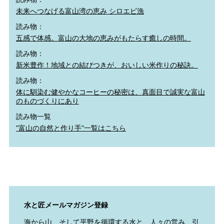
未来へつなげる富山湾の恵み シロエビ漁
読み物：
五感で体感。富山の大地の恵みがもたらす癒しの時間。
読み物：
新米豊作！地域との結びつきが、おいしい米作りの秘訣。
読み物：
体に馴染む健やかなコーヒーの秘密は、真面目で誠実な富山
のものづくりにあり
読み物一覧
"富山の自然と作り手"一覧はこちら
水と匠メールマガジン登録
海から山、そして平野を循環する水と、人々の営み、引