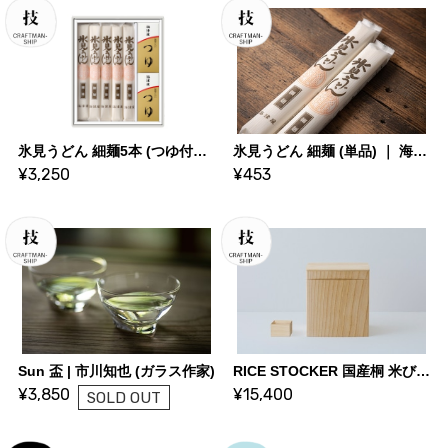
氷見うどん 細麺5本 (つゆ付き) ｜ 海津屋
氷見うどん 細麺 (単品) ｜ 海津屋
¥3,250
¥453
Sun 盃 | 市川知也 (ガラス作家)
RICE STOCKER 国産桐 米びつ ライスストッカー【2kg 蜜蝋】 | KIRIFT 美術木箱うらた | KIRIFT Artwork wooden box Urata
¥3,850
¥15,400
SOLD OUT