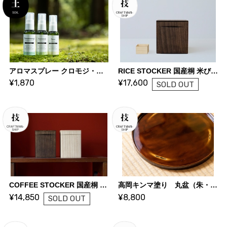
アロマスプレー クロモジ・タテヤマスギ・ユズ ｜ アロマセレクト
RICE STOCKER 国産桐 米びつ ライスストッカー【2kg 焼桐】 | KIRIFT 美術木箱うらた | KIRIFT Artwork wooden box Urata
¥1,870
¥17,600
SOLD OUT
COFFEE STOCKER 国産桐 コーヒーストッカー【200g 焼桐】| KIRIFT 美術木箱うらた | KIRIFT Artwork wooden box Urata
高岡キンマ塗り 丸盆（朱・黒） ｜ 高岡漆器
¥14,850
¥8,800
SOLD OUT