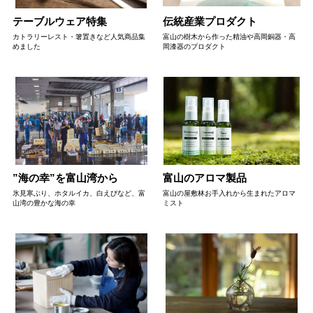
テーブルウェア特集
伝統産業プロダクト
カトラリーレスト・箸置きなど人気商品集
富山の樹木から作った精油や高岡銅器・高
めました
岡漆器のプロダクト
”海の幸”を富山湾から
富山のアロマ製品
氷見寒ぶり、ホタルイカ、白えびなど、富
富山の屋敷林お手入れから生まれたアロマ
山湾の豊かな海の幸
ミスト