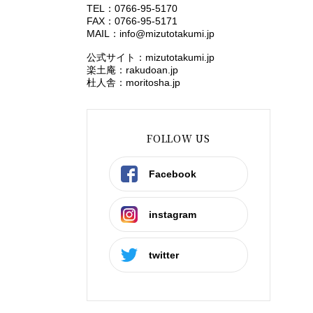
TEL：0766-95-5170
FAX：0766-95-5171
MAIL：
info@mizutotakumi.jp
公式サイト：mizutotakumi.jp
楽土庵：rakudoan.jp
杜人舎：moritosha.jp
FOLLOW US
Facebook
instagram
twitter