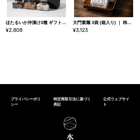
ほたるいか沖漬け3種 ギフトセット｜ 松本魚問屋
大門素麺 3袋 (箱入り) ｜ 柿里 大門素麺
¥2,808
¥3,123
プライバシーポリ
特定商取引法に基づく
公式ウェブサイ
シー
表記
ト