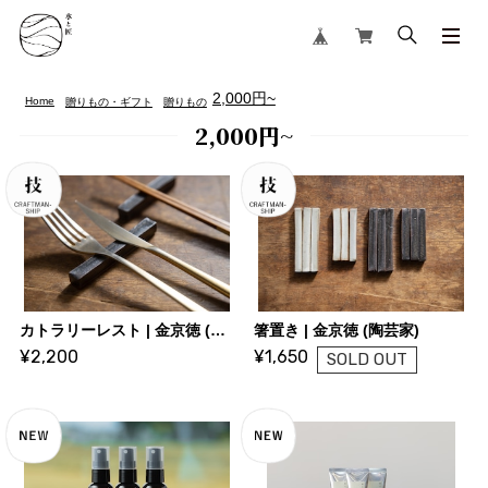
2,000円~
Home
贈りもの・ギフト
贈りもの
2,000円~
カトラリーレスト | 金京徳 (陶芸家)
箸置き | 金京徳 (陶芸家)
¥2,200
¥1,650
SOLD OUT