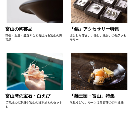
富山の陶芸品
「錫」アクセサリー特集
茶碗・お皿・箸置きなど喜ばれる富山の陶
凛とした佇まい、優しい風合いの錫アクセ
芸品
サリー
富山湾の宝石・白えび
「麺王国・富山」特集
昆布締めの刺身や富山の日本酒とのセット
氷見うどん。ルーツは加賀藩の御用達麺
も