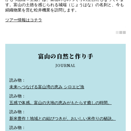
イ
す。富山の土徳を感じられる城端（じょうはな）の名刹と、今も
以
絹織物業を営む松井機業を訪問します。
の
彫
ツアー情報はコチラ
南
富山の自然と作り手
JOURNAL
読み物：
未来へつなげる富山湾の恵み シロエビ漁
読み物：
五感で体感。富山の大地の恵みがもたらす癒しの時間。
読み物：
新米豊作！地域との結びつきが、おいしい米作りの秘訣。
読み物：