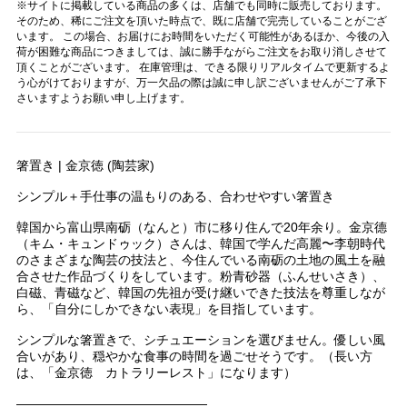
※サイトに掲載している商品の多くは、店舗でも同時に販売しております。
そのため、稀にご注文を頂いた時点で、既に店舗で完売していることがござ
います。 この場合、お届けにお時間をいただく可能性があるほか、今後の入
荷が困難な商品につきましては、誠に勝手ながらご注文をお取り消しさせて
頂くことがございます。 在庫管理は、できる限りリアルタイムで更新するよ
う心がけておりますが、万一欠品の際は誠に申し訳ございませんがご了承下
さいますようお願い申し上げます。
箸置き | 金京徳 (陶芸家)
シンプル＋手仕事の温もりのある、合わせやすい箸置き
韓国から富山県南砺（なんと）市に移り住んで20年余り。金京德
（キム・キュンドゥック）さんは、韓国で学んだ高麗〜李朝時代
のさまざまな陶芸の技法と、今住んでいる南砺の土地の風土を融
合させた作品づくりをしています。粉青砂器（ふんせいさき）、
白磁、青磁など、韓国の先祖が受け継いできた技法を尊重しなが
ら、「自分にしかできない表現」を目指しています。
シンプルな箸置きで、シチュエーションを選びません。優しい風
合いがあり、穏やかな食事の時間を過ごせそうです。（長い方
は、「金京徳 カトラリーレスト」になります）
———————————————