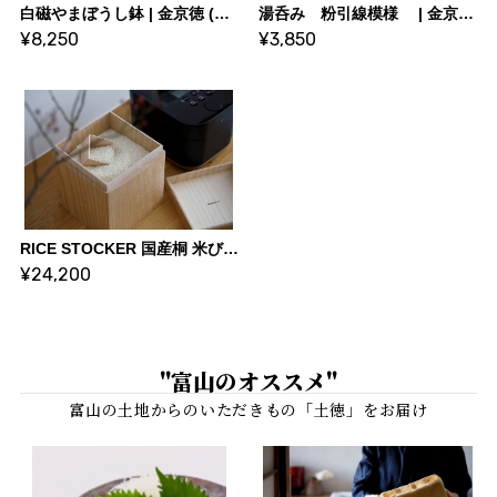
白磁やまぼうし鉢 | 金京徳 (陶芸家)
湯呑み 粉引線模様 | 金京徳 (陶芸家)
¥8,250
¥3,850
RICE STOCKER 国産桐 米びつ ライスストッカー【5kg 蜜蝋】 | KIRIFT 美術木箱うらた | KIRIFT Artwork wooden box Urata
¥24,200
"富山のオススメ"