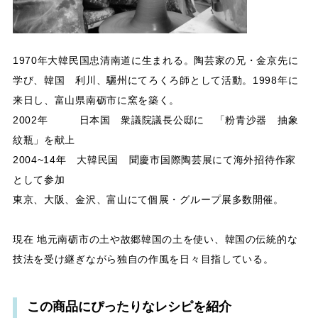
1970年大韓民国忠清南道に生まれる。陶芸家の兄・金京先に
学び、韓国 利川、驪州にてろくろ師として活動。1998年に
来日し、富山県南砺市に窯を築く。
2002年 日本国 衆議院議長公邸に 「粉青沙器 抽象
紋瓶」を献上
2004~14年 大韓民国 聞慶市国際陶芸展にて海外招待作家
として参加
東京、大阪、金沢、富山にて個展・グループ展多数開催。
現在 地元南砺市の土や故郷韓国の土を使い、韓国の伝統的な
技法を受け継ぎながら独自の作風を日々目指している。
この商品にぴったりなレシピを紹介