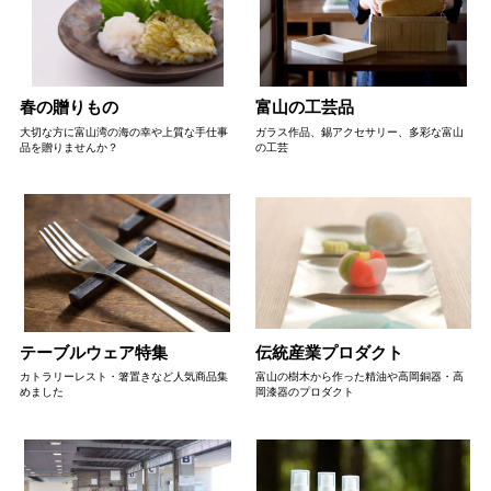
春の贈りもの
富山の工芸品
大切な方に富山湾の海の幸や上質な手仕事
ガラス作品、錫アクセサリー、多彩な富山
品を贈りませんか？
の工芸
テーブルウェア特集
伝統産業プロダクト
カトラリーレスト・箸置きなど人気商品集
富山の樹木から作った精油や高岡銅器・高
めました
岡漆器のプロダクト