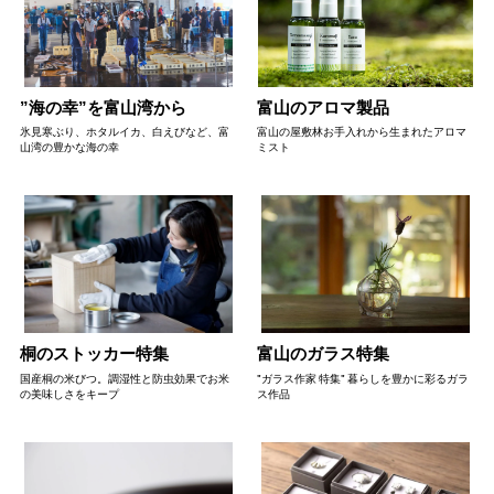
”海の幸”を富山湾から
富山のアロマ製品
氷見寒ぶり、ホタルイカ、白えびなど、富
富山の屋敷林お手入れから生まれたアロマ
山湾の豊かな海の幸
ミスト
桐のストッカー特集
富山のガラス特集
国産桐の米びつ。調湿性と防虫効果でお米
"ガラス作家 特集" 暮らしを豊かに彩るガラ
の美味しさをキープ
ス作品