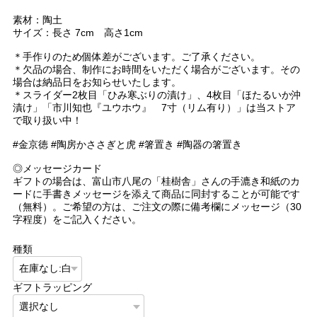
素材：陶土
サイズ：長さ 7cm 高さ1cm
＊手作りのため個体差がございます。ご了承ください。
＊欠品の場合、制作にお時間をいただく場合がございます。その
場合は納品日をお知らせいたします。
＊スライダー2枚目「ひみ寒ぶりの漬け」、4枚目「ほたるいか沖
漬け」「市川知也『ユウホウ』 7寸（リム有り）」は当ストア
で取り扱い中！
#金京徳 #陶房かささぎと虎 #箸置き #陶器の箸置き
◎メッセージカード
ギフトの場合は、富山市八尾の「桂樹舎」さんの手漉き和紙のカ
ードに手書きメッセージを添えて商品に同封することが可能です
（無料）。ご希望の方は、ご注文の際に備考欄にメッセージ（30
字程度）をご記入ください。
種類
ギフトラッピング