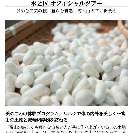
水と匠 オフィシャルツアー
イ
美のこわけ体験プログラム。シルクで体の内外を美しく〜富
富
山の土徳と城端絹織物を訪ねる
シ
で
「富山の厳しくも豊かな自然と人が共に作り上げているこの土地
世
レ
がもつ品格＝土徳」は、富山のものづくりの土台にもなっていま
ト