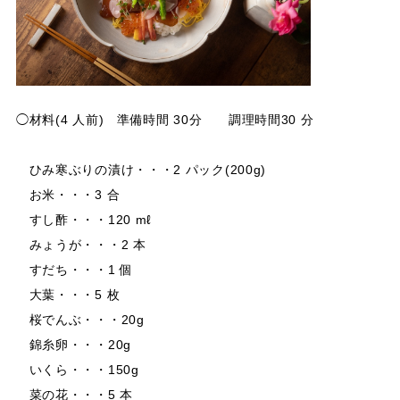
◯材料(4 人前) 準備時間 30分 調理時間30 分
ひみ寒ぶりの漬け・・・2 パック(200g)
お米・・・3 合
すし酢・・・120 mℓ
みょうが・・・2 本
すだち・・・1 個
大葉・・・5 枚
桜でんぶ・・・20g
錦糸卵・・・20g
いくら・・・150g
菜の花・・・5 本