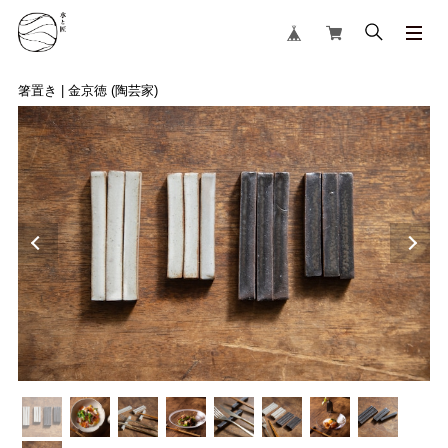
箸置き | 金京徳 (陶芸家)