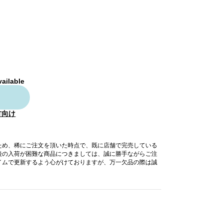
vailable
方向け
ため、稀にご注文を頂いた時点で、既に店舗で完売している
後の入荷が困難な商品につきましては、誠に勝手ながらご注
イムで更新するよう心がけておりますが、万一欠品の際は誠