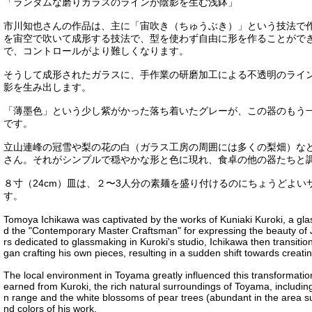
「ランダムな磨りガラスのラインが陰影を生む浅鉢」
市川知也さんの作品は、主に「宙吹き（ちゅうぶき）」という技法で
を宙空で吹いて成形する技法で、型を使わず自由に形を作ることがで
で、コントロールがより難しくなります。
そうして成形されたガラスに、手作業の研磨加工による不透明のライ
影を生み出します。
「薄墨色」という少し紫がかった落ち着いたグレーが、この器のもう
です。
立山連峰の冠雪や梨の花の白（ガラス工房の周囲には多くの梨畑）な
さん。それがシンプルで穏やかな形と色に現れ、食卓の他の器たちと
８寸（24cm）皿は、２〜3人分の素麺を盛り付けるのにちょうどよ
す。
Tomoya Ichikawa was captivated by the works of Kuniaki Kuroki, a gla
d the "Contemporary Master Craftsman" for expressing the beauty of 
rs dedicated to glassmaking in Kuroki's studio, Ichikawa then transiti
gan crafting his own pieces, resulting in a sudden shift towards creati
The local environment in Toyama greatly influenced this transformation.
earned from Kuroki, the rich natural surroundings of Toyama, includ
n range and the white blossoms of pear trees (abundant in the area su
nd colors of his work.