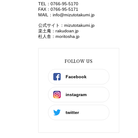
TEL：0766-95-5170
FAX：0766-95-5171
MAIL：
info@mizutotakumi.jp
公式サイト：mizutotakumi.jp
楽土庵：rakudoan.jp
杜人舎：moritosha.jp
FOLLOW US
Facebook
instagram
twitter