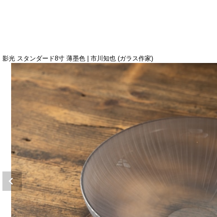
影光 スタンダード8寸 薄墨色 | 市川知也 (ガラス作家)