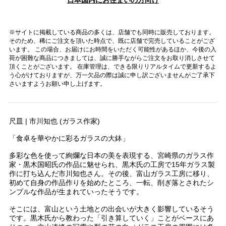
※サイトに掲載している商品の多くは、店舗でも同時に販売しております。
そのため、稀にご注文を頂いた時点で、既に店舗で完売していることがござ
います。 この場合、お届けにお時間をいただく可能性があるほか、今後の入
荷が困難な商品につきましては、誠に勝手ながらご注文をお取り消しさせて
頂くことがございます。 在庫管理は、できる限りリアルタイムで更新するよ
う心がけておりますが、万一欠品の際は誠に申し訳ございませんがご了承下
さいますようお願い申し上げます。
尺皿 | 市川知也 (ガラス作家)
「食卓を華やかに彩るガラスの大鉢」
多彩な色を使って絢爛な日本の美を表現する、宮崎県のガラス作
家・黒木国昭氏の作品に魅せられ、黒木氏の工房で15年ガラス製
作に打ち込んだ市川知也さん。その後、富山ガラス工房に移り、
初めて自身の作品作りを始めたところ、一転、削ぎ落とされたシ
ンプルな作品が生まれていったそうです。
そこには、富山という土地との出会いが大きく影響しているそう
です。黒木氏から教わった「引き算していく」ことがベースにあ