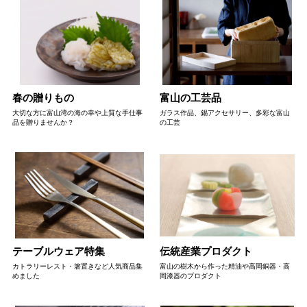
春の贈りもの
富山の工芸品
大切な方に富山湾の海の幸や上質な手仕事
ガラス作品、錫アクセサリー、多彩な富山
品を贈りませんか？
の工芸
テーブルウェア特集
伝統産業プロダクト
カトラリーレスト・箸置きなど人気商品集
富山の樹木から作った精油や高岡銅器・高
めました
岡漆器のプロダクト