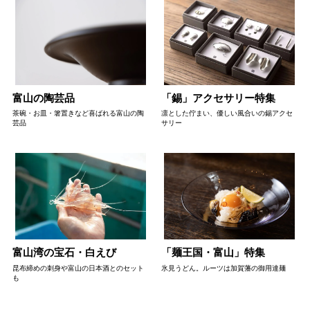
富山の陶芸品
「錫」アクセサリー特集
茶碗・お皿・箸置きなど喜ばれる富山の陶
凛とした佇まい、優しい風合いの錫アクセ
芸品
サリー
富山湾の宝石・白えび
「麺王国・富山」特集
昆布締めの刺身や富山の日本酒とのセット
氷見うどん。ルーツは加賀藩の御用達麺
も