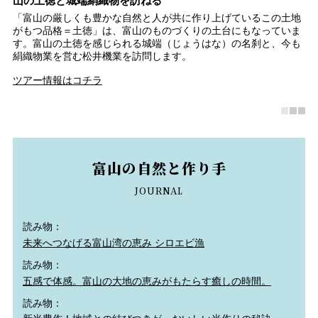
山の土徳と城端絹織物を訪ねる
シ
で
「富山の厳しくも豊かな自然と人が共に作り上げているこの土地
世
レ
がもつ品格＝土徳」は、富山のものづくりの土台にもなっていま
ト
イ
す。富山の土徳を感じられる城端（じょうはな）の名刹と、今も
以
絹織物業を営む松井機業を訪問します。
の
彫
ツアー情報はコチラ
南
富山の自然と作り手
JOURNAL
読み物：
未来へつなげる富山湾の恵み シロエビ漁
読み物：
五感で体感。富山の大地の恵みがもたらす癒しの時間。
読み物：