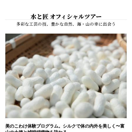
水と匠 オフィシャルツアー
イ
美のこわけ体験プログラム。シルクで体の内外を美しく〜富
富