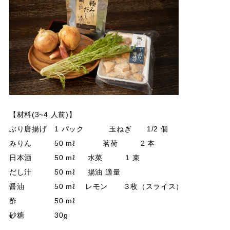
【材料(3~4 人前)】
ぶり唐揚げ 1 パック 玉ねぎ 1/2 個
みりん 50 mℓ 茗荷 2 本
日本酒 50 mℓ 水菜 1 束
だし汁 50 mℓ 揚油 適量
醤油 50 mℓ レモン ３枚（スライス）
酢 50 mℓ
砂糖 30g