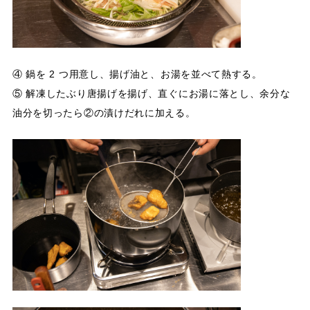
④ 鍋を 2 つ用意し、揚げ油と、お湯を並べて熱する。
⑤ 解凍したぶり唐揚げを揚げ、直ぐにお湯に落とし、余分な
油分を切ったら②の漬けだれに加える。