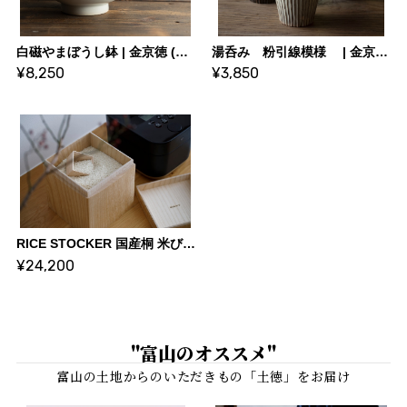
白磁やまぼうし鉢 | 金京徳 (陶芸家)
湯呑み 粉引線模様 | 金京徳 (陶芸家)
¥8,250
¥3,850
RICE STOCKER 国産桐 米びつ ライスストッカー【5kg 蜜蝋】 | KIRIFT 美術木箱うらた | KIRIFT Artwork wooden box Urata
¥24,200
"富山のオススメ"