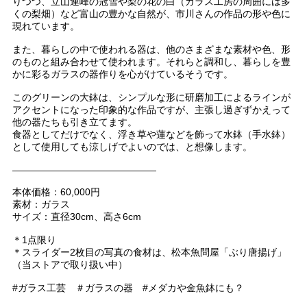
りつつ、立山連峰の冠雪や梨の花の白（ガラス工房の周囲には多
くの梨畑）など富山の豊かな自然が、市川さんの作品の形や色に
現れています。
また、暮らしの中で使われる器は、他のさまざまな素材や色、形
のものと組み合わせて使われます。それらと調和し、暮らしを豊
かに彩るガラスの器作りを心がけているそうです。
このグリーンの大鉢は、シンプルな形に研磨加工によるラインが
アクセントになった印象的な作品ですが、主張し過ぎずかえって
他の器たちも引き立てます。
食器としてだけでなく、浮き草や蓮などを飾って水鉢（手水鉢）
として使用しても涼しげでよいのでは、と想像します。
———————————————
本体価格：60,000円
素材：ガラス
サイズ：直径30cm、高さ6cm
＊1点限り
＊スライダー2枚目の写真の食材は、松本魚問屋「ぶり唐揚げ」
（当ストアで取り扱い中）
#ガラス工芸 ＃ガラスの器 #メダカや金魚鉢にも？