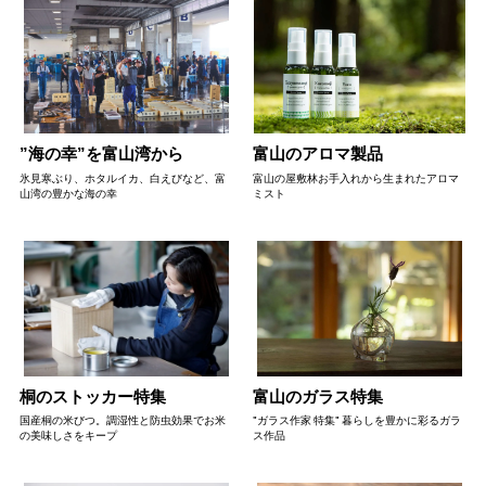
”海の幸”を富山湾から
富山のアロマ製品
氷見寒ぶり、ホタルイカ、白えびなど、富
富山の屋敷林お手入れから生まれたアロマ
山湾の豊かな海の幸
ミスト
桐のストッカー特集
富山のガラス特集
国産桐の米びつ。調湿性と防虫効果でお米
"ガラス作家 特集" 暮らしを豊かに彩るガラ
の美味しさをキープ
ス作品