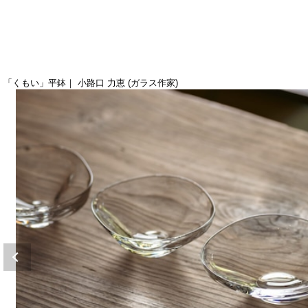
「くもい」平鉢｜ 小路口 力恵 (ガラス作家)