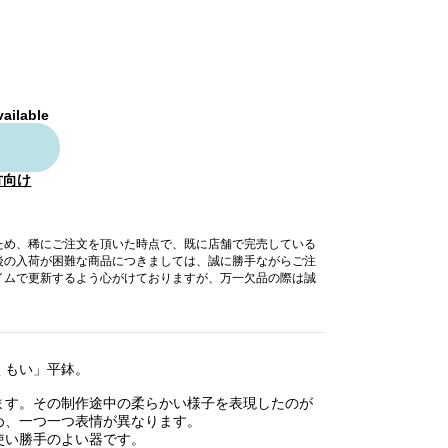
vailable
方向け
ため、稀にご注文を頂いた時点で、既に店舗で完売している
後の入荷が困難な商品につきましては、誠に勝手ながらご注
イムで更新するよう心がけておりますが、万一欠品の際は誠
くもい」平鉢。
ます。その制作途中の柔らかい様子を表現したのが
め、一つ一つ表情が異なります。
使い勝手のよい器です。