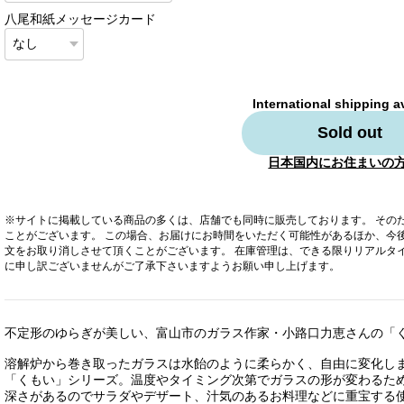
八尾和紙メッセージカード
International shipping a
Sold out
日本国内にお住まいの
※サイトに掲載している商品の多くは、店舗でも同時に販売しております。 その
ことがございます。 この場合、お届けにお時間をいただく可能性があるほか、今
文をお取り消しさせて頂くことがございます。 在庫管理は、できる限りリアルタ
に申し訳ございませんがご了承下さいますようお願い申し上げます。
不定形のゆらぎが美しい、富山市のガラス作家・小路口力恵さんの「
溶解炉から巻き取ったガラスは水飴のように柔らかく、自由に変化し
「くもい」シリーズ。温度やタイミング次第でガラスの形が変わるた
深さがあるのでサラダやデザート、汁気のあるお料理などに重宝する