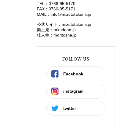
TEL：0766-95-5170
FAX：0766-95-5171
MAIL：
info@mizutotakumi.jp
公式サイト：mizutotakumi.jp
楽土庵：rakudoan.jp
杜人舎：moritosha.jp
FOLLOW US
Facebook
instagram
twitter