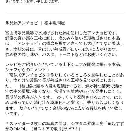
さいますようお願い申し上げます。
氷見鰯アンチョビ ｜ 松本魚問屋
富山湾氷見漁港で水揚げされた鰯を使用したアンチョビです。
鮮度の良い鰯を三枚に卸し、塩のみを使い長期熟成させた本品
は、「アンチョビ」の概念を覆すと言っても大げさでない美味し
さ。塩味の後に、芳ばしい熟成香が口いっぱいに広がります。
炒め物の隠し味や、パスタ、トーストなどにお使いください。
レシピをご紹介いただいている山下シェフが開発に携わる本品。
シェフからのコメント：
「南仏でアンチョビを手作りしているところを見学したことがあ
り、塩だけで常温で長期熟成させる工程を見て参考にしまし
た。 一緒に鰯の頭や内臓も塩漬けすると、鰯が持つ酵素で漬け
汁の中の環境が良くなり、常温でも雑菌やカビが発生しにくく、
長期間の保存がききます。 ゆっくりと発酵させることで、はじ
めは濁っていた漬け汁が琥珀色へと変化し、香りも芳ばしくなり
ます。 塩辛いだけでなく余韻のなかに広がる旨味を感じて欲し
いです。」
＊スライダー２枚目の写真の器は、シマタニ昇龍工房「鎚起すず
がみ24×24」（当ストアで取り扱い中！）