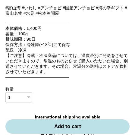
#富山湾 #いわし #アンチョビ #国産アンチョビ #海の幸ギフト #
富山名物 #氷見 #松本魚問屋
———————————————
本体価格：1,400円
容量：100g
賞味期限：90日
保存方法：冷凍庫(ｰ18℃)にて保存
配送：冷凍
【ご注意】冷蔵・冷凍商品については、温度帯別に発送をさせて
いただきますので、常温のものと併せて購入いただいた場合、別
送させていただきます。その場合、常温分の送料はストアが負担
させていただきます。
———————————————
数量
International shipping available
Add to cart