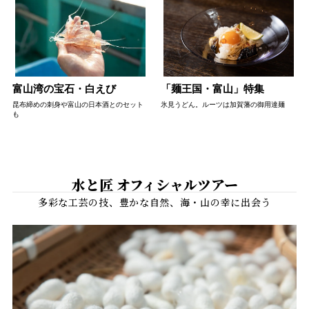
富山湾の宝石・白えび
「麺王国・富山」特集
昆布締めの刺身や富山の日本酒とのセット
氷見うどん。ルーツは加賀藩の御用達麺
も
水と匠 オフィシャルツアー