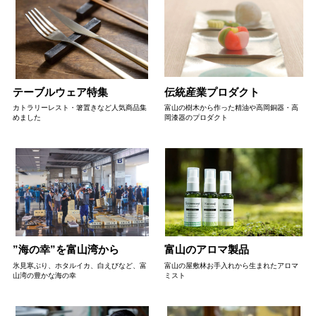
テーブルウェア特集
伝統産業プロダクト
カトラリーレスト・箸置きなど人気商品集
富山の樹木から作った精油や高岡銅器・高
めました
岡漆器のプロダクト
”海の幸”を富山湾から
富山のアロマ製品
氷見寒ぶり、ホタルイカ、白えびなど、富
富山の屋敷林お手入れから生まれたアロマ
山湾の豊かな海の幸
ミスト