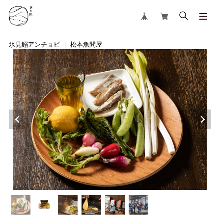
氷見鰯アンチョビ ｜ 松本魚問屋