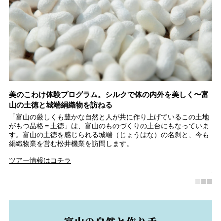
イ
美のこわけ体験プログラム。シルクで体の内外を美しく〜富
富
山の土徳と城端絹織物を訪ねる
シ
で
「富山の厳しくも豊かな自然と人が共に作り上げているこの土地
世
レ
がもつ品格＝土徳」は、富山のものづくりの土台にもなっていま
ト
イ
す。富山の土徳を感じられる城端（じょうはな）の名刹と、今も
以
絹織物業を営む松井機業を訪問します。
の
彫
ツアー情報はコチラ
南