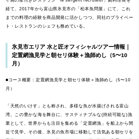
イ島の星付きレストラン「le sergent recruteur」副料理長を
経て、2017年から富山県氷見市の「松本魚問屋」にて、これ
までの料理の経験を商品開発に活かしつつ、同社のプライベー
ト・レストランのシェフも務めている。
氷見市エリア 水と匠オフィシャルツアー情報｜
定置網漁見学と朝セリ体験＋漁師めし（5〜10
月）
■コース概要：定置網漁見学と朝セリ体験＋漁師めし（5〜10
月）
「天然のいけす」とも称され、多様な魚が水揚げされる富山
湾。この豊かな海を舞台に、サスティナブルな(持続可能な)漁
業として、世界からも注目を集める「定置網漁」を船上から間
近で見学。その後、氷見の魚市場に移動して活気ある朝セリを