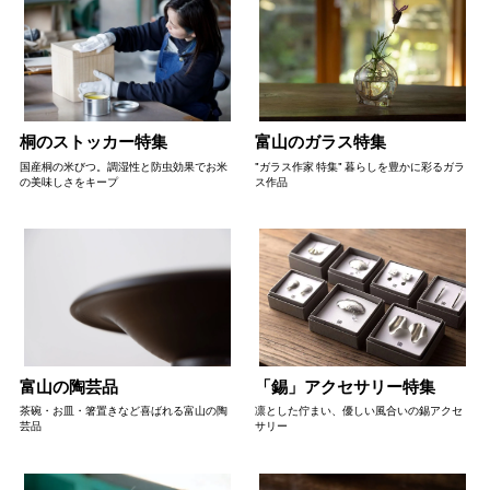
桐のストッカー特集
富山のガラス特集
国産桐の米びつ。調湿性と防虫効果でお米
"ガラス作家 特集" 暮らしを豊かに彩るガラ
の美味しさをキープ
ス作品
富山の陶芸品
「錫」アクセサリー特集
茶碗・お皿・箸置きなど喜ばれる富山の陶
凛とした佇まい、優しい風合いの錫アクセ
芸品
サリー