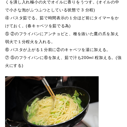
くを潰し入れ極小の火でオイルに香りをうつす。(オイルの中
で小さな泡がふつふつとしている状態で 3 分程)
④ パスタ茹でる。茹で時間表示の１分ほど前にタイマーをか
けておく。(春キャベツを茹でる為)
⑤ ②のフライパンにアンチョビと、種を抜いた鷹の爪を加え
弱火で１分程火を入れる。
⑥ パスタが上がる１分前に②のキャベツを湯に加える。
⑦ ⑤のフライパンに⑥を加え、茹で汁も200ml 程加える。(強
火にする)