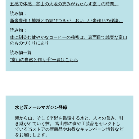
五感で体感。富山の大地の恵みがもたらす癒しの時間。
読み物：
新米豊作！地域との結びつきが、おいしい米作りの秘訣。
読み物：
体に馴染む健やかなコーヒーの秘密は、真面目で誠実な富山
のものづくりにあり
読み物一覧
"富山の自然と作り手"一覧はこちら
水と匠メールマガジン登録
海から山、そして平野を循環する水と、人々の営み、引
き継がれていく技。 富山県の食や工芸品をセレクトし
ている当ストアの新商品やお得なキャンペーン情報など
をお届けします。