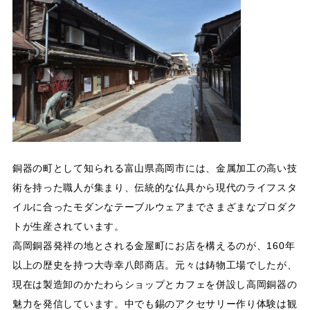
銅器の町として知られる富山県高岡市には、金属加工の高い技
術を持った職人が集まり、伝統的な仏具から現代のライフスタ
イルに合ったモダンなテーブルウェアまでさまざまなプロダク
トが生産されています。
高岡銅器発祥の地とされる金屋町にお店を構えるのが、160年
以上の歴史を持つ大寺幸八郎商店。元々は鋳物工場でしたが、
現在は製造卸のかたわらショップとカフェを併設し高岡銅器の
魅力を発信しています。中でも錫のアクセサリー作り体験は観