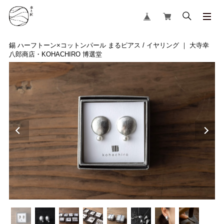
錫 ハーフトーン×コットンパール まるピアス / イヤリング ｜ 大寺幸
八郎商店・KOHACHIRO 博選堂