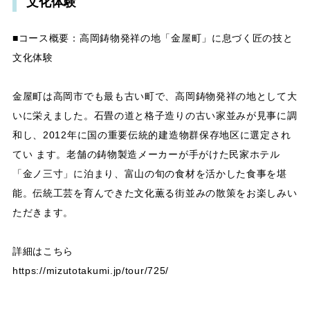
文化体験
■コース概要：高岡鋳物発祥の地「金屋町」に息づく匠の技と
文化体験
金屋町は高岡市でも最も古い町で、高岡鋳物発祥の地として大
いに栄えました。石畳の道と格子造りの古い家並みが見事に調
和し、2012年に国の重要伝統的建造物群保存地区に選定され
てい ます。老舗の鋳物製造メーカーが手がけた民家ホテル
「金ノ三寸」に泊まり、富山の旬の食材を活かした食事を堪
能。伝統工芸を育んできた文化薫る街並みの散策をお楽しみい
ただきます。
詳細はこちら
https://mizutotakumi.jp/tour/725/