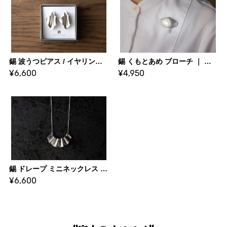
錫 波うつピアス / イヤリング ｜ 大寺幸八郎商店・KOHACHIRO 博選堂
錫 くもとあめ ブローチ ｜ 大寺幸八郎商店・KOHACHIRO 博選堂
¥6,600
¥4,950
錫 ドレープ ミニネックレス ｜ 大寺幸八郎商店・KOHACHIRO 博選堂
¥6,600