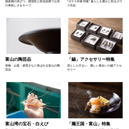
国産桐の米びつ。調湿性と防虫効果でお米
"ガラス作家 特集" 暮らしを豊かに彩るガラ
の美味しさをキープ
ス作品
富山の陶芸品
「錫」アクセサリー特集
茶碗・お皿・箸置きなど喜ばれる富山の陶
凛とした佇まい、優しい風合いの錫アクセ
芸品
サリー
富山湾の宝石・白えび
「麺王国・富山」特集