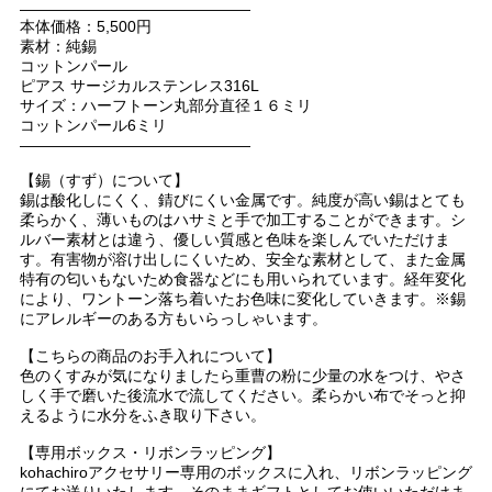
———————————————
本体価格：5,500円
素材：純錫
コットンパール
ピアス サージカルステンレス316L
サイズ：ハーフトーン丸部分直径１６ミリ
コットンパール6ミリ
———————————————
【錫（すず）について】
錫は酸化しにくく、錆びにくい金属です。純度が高い錫はとても
柔らかく、薄いものはハサミと手で加工することができます。シ
ルバー素材とは違う、優しい質感と色味を楽しんでいただけま
す。有害物が溶け出しにくいため、安全な素材として、また金属
特有の匂いもないため食器などにも用いられています。経年変化
により、ワントーン落ち着いたお色味に変化していきます。※錫
にアレルギーのある方もいらっしゃいます。
【こちらの商品のお手入れについて】
色のくすみが気になりましたら重曹の粉に少量の水をつけ、やさ
しく手で磨いた後流水で流してください。柔らかい布でそっと抑
えるように水分をふき取り下さい。
【専用ボックス・リボンラッピング】
kohachiroアクセサリー専用のボックスに入れ、リボンラッピング
にてお送りいたします。そのままギフトとしてお使いいただけま