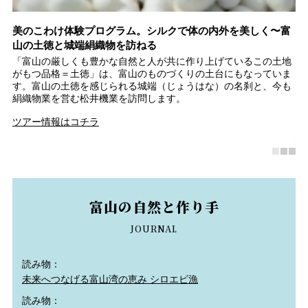
イ
美のこわけ体験プログラム。シルクで体の内外を美しく〜富
富
山の土徳と城端絹織物を訪ねる
シ
で
「富山の厳しくも豊かな自然と人が共に作り上げているこの土地
世
レ
がもつ品格＝土徳」は、富山のものづくりの土台にもなっていま
ト
イ
す。富山の土徳を感じられる城端（じょうはな）の名刹と、今も
以
絹織物業を営む松井機業を訪問します。
の
彫
ツアー情報はコチラ
南
富山の自然と作り手
JOURNAL
読み物：
未来へつなげる富山湾の恵み シロエビ漁
読み物：