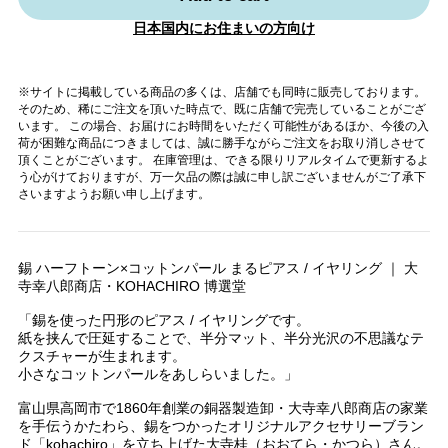
日本国内にお住まいの方向け
※サイトに掲載している商品の多くは、店舗でも同時に販売しております。
そのため、稀にご注文を頂いた時点で、既に店舗で完売していることがござ
います。 この場合、お届けにお時間をいただく可能性があるほか、今後の入
荷が困難な商品につきましては、誠に勝手ながらご注文をお取り消しさせて
頂くことがございます。 在庫管理は、できる限りリアルタイムで更新するよ
う心がけておりますが、万一欠品の際は誠に申し訳ございませんがご了承下
さいますようお願い申し上げます。
錫 ハーフトーン×コットンパール まるピアス / イヤリング ｜ 大
寺幸八郎商店・KOHACHIRO 博選堂
「錫を使った円形のピアス / イヤリングです。
紙を挟んで圧延することで、半分マット、半分光沢の不思議なテ
クスチャーが生まれます。
小さなコットンパールをあしらいました。」
富山県高岡市で1860年創業の銅器製造卸・大寺幸八郎商店の家業
を手伝うかたわら、錫をつかったオリジナルアクセサリーブラン
ド「kohachiro」を立ち上げた大寺桂（おおてら・かつら）さん。