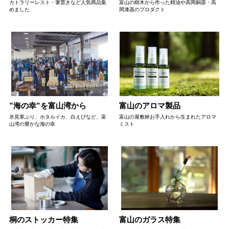
カトラリーレスト・箸置きなど人気商品集
富山の樹木から作った精油や高岡銅器・高
めました
岡漆器のプロダクト
”海の幸”を富山湾から
富山のアロマ製品
氷見寒ぶり、ホタルイカ、白えびなど、富
富山の屋敷林お手入れから生まれたアロマ
山湾の豊かな海の幸
ミスト
桐のストッカー特集
富山のガラス特集