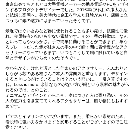
東京出身でもともとは大手電機メーカーの携帯電話やPCをデザイ
ンするプロダクトデザイナーでした。2016年に6代目の康太さん
と結婚し高岡へ。美大時代に金工を学んだ経験があり、店頭に立
つうちに錫の魅力にはまっていったそうです。
最近ではぐい呑みなど器に使われることも多い錫は、抗菌性に優
れ、金属特有の匂いも少ない素材です。その一番の特徴は、なん
といってもやわらかさ。手で簡単に曲げることができます。単な
るプレートだった錫が桂さんの手の中で瞬く間に表情豊かなアク
セサリーになっていきます。いつもこうして錫に触れていると自
然とデザインがひらめくのだそうです。
やわらかく、けれど凛とした佇まいのアクセサリー。ふんわりと
しながら芯のある桂さんご本人の雰囲気と重なります。デザイン
するときに心がけていることは？という問いに、「引き算ですか
ね。Less is more. 余計なものがない方が錫という素材の魅力が伝
わるのでは」とのこと。
ミニマムなデザインだからこそ、身につけた人に寄り添い、その
人の魅力を引き立ててくれるアクセサリーは、贈り物にもおすす
めです。
ピアスとイヤリングがございます。また、柔らかい素材のため、
着脱時に強い力をかけますと変形することがございますのでご注
意ください。