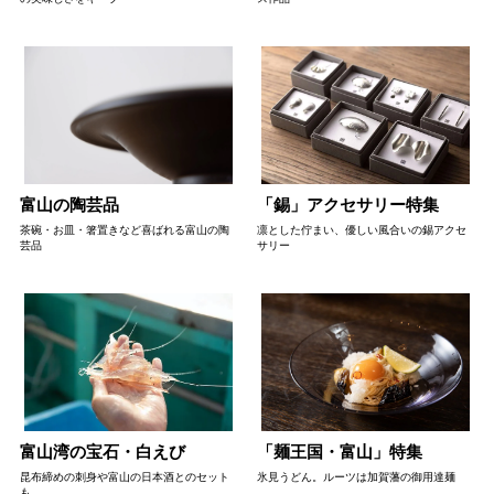
富山の陶芸品
「錫」アクセサリー特集
茶碗・お皿・箸置きなど喜ばれる富山の陶
凛とした佇まい、優しい風合いの錫アクセ
芸品
サリー
富山湾の宝石・白えび
「麺王国・富山」特集
昆布締めの刺身や富山の日本酒とのセット
氷見うどん。ルーツは加賀藩の御用達麺
も