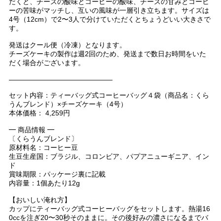
だくと、チーズの酸味とコーヒーの酸味、チーズの甘みとコーヒ
ーの苦味がマッチし、互いの風味が一層引き立ちます。サイズは
4号（12cm）で2〜3人で分けていただくとちょうどいい大きさで
す。
発送はクール便（冷凍）となります。
チーズケーキの製作は週2回のため、発送まで数日お時間をいた
だく場合がございます。
———————————————
セット内容：ティーバッグ式コーヒーバッグ４袋（商品名：くら
うんブレンド）×チーズケーキ（4号）
本体価格： 4,259円
━ 商品情報 ━
〔くらうんブレンド〕
原材料名：コーヒー豆
生豆生産国：ブラジル、コロンビア、パプアニューギニア、イン
ド
賞味期限：パッケージ裏に記載
内容量：1個あたり12g
【おいしい淹れ方】
カップにティーバッグ式コーヒーバッグをセットします。熱湯16
0ccを注ぎ20〜30秒そのままに。その後好みの濃さになるまでバ