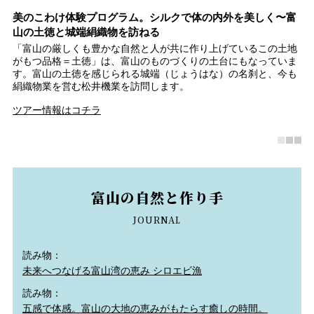
イ
美のこわけ体験プログラム。シルクで体の内外を美しく〜富
富
山の土徳と城端絹織物を訪ねる
シ
で
「富山の厳しくも豊かな自然と人が共に作り上げているこの土地
世
レ
がもつ品格＝土徳」は、富山のものづくりの土台にもなっていま
ト
イ
す。富山の土徳を感じられる城端（じょうはな）の名刹と、今も
以
絹織物業を営む松井機業を訪問します。
の
彫
ツアー情報はコチラ
南
富山の自然と作り手
JOURNAL
読み物：
未来へつなげる富山湾の恵み シロエビ漁
読み物：
五感で体感。富山の大地の恵みがもたらす癒しの時間。