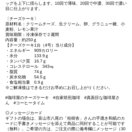
ッグを上下に揺らします。10回で薄味、20回で中濃、30回で濃い
目に仕上がります。
〔チーズケーキ〕
原材料名：クリームチーズ、生クリーム、卵、グラニュー糖、小
麦粉、レモン果汁
賞味期限：冷凍保存で２週間
内容量：約250ｇ
【チーズケーキ1台（4号）当り成分】
・エネルギー 909カロリー
・水分 133.9ｇ
・タンパク質 16.7ｇ
・コレステロール 343㎎
・脂質 74ｇ
・炭水化物 54.5ｇ
・食塩相当量 0.9ｇ
※ご解凍後はできるだけお早めにお召し上がりください。
#珈琲屋のチーズケーキ #自家焙煎珈琲 #真面目な珈琲屋さ
ん #コーヒータイム
◎メッセージカード
ギフトの場合は、富山市八尾の「桂樹舎」さんの手漉き和紙のカ
ードに手書きメッセージを添えて商品に同封することが可能です
（無料）。ご希望の方は、ご注文の際に備考欄にメッセージ（30