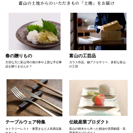
春の贈りもの
富山の工芸品
大切な方に富山湾の海の幸や上質な手仕事
ガラス作品、錫アクセサリー、多彩な富山
品を贈りませんか？
の工芸
テーブルウェア特集
伝統産業プロダクト
カトラリーレスト・箸置きなど人気商品集
富山の樹木から作った精油や高岡銅器・高
めました
岡漆器のプロダクト