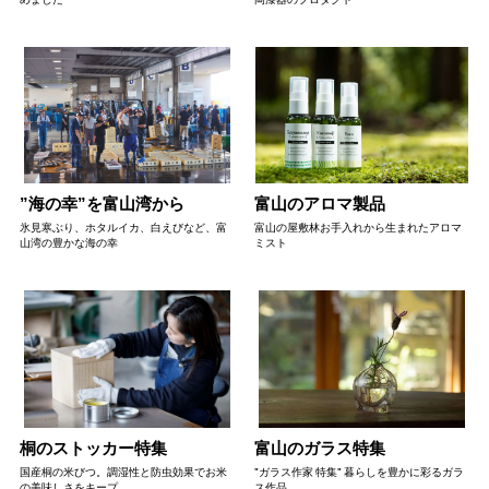
”海の幸”を富山湾から
富山のアロマ製品
氷見寒ぶり、ホタルイカ、白えびなど、富
富山の屋敷林お手入れから生まれたアロマ
山湾の豊かな海の幸
ミスト
桐のストッカー特集
富山のガラス特集
国産桐の米びつ。調湿性と防虫効果でお米
"ガラス作家 特集" 暮らしを豊かに彩るガラ
の美味しさをキープ
ス作品