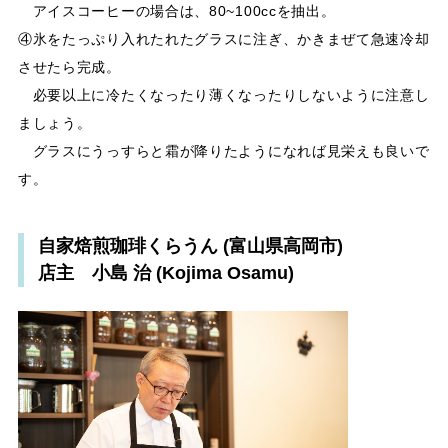
アイスコーヒーの場合は、80~100ccを抽出。
④氷をたっぷり入れたれたグラスに注ぎ、かきまぜて急速冷却
させたら完成。
必要以上に冷たくなったり薄くなったりしないように注意し
ましょう。
グラスにうっすらと霜が降りたようになれば見栄えも良いで
す。
自家焙煎珈琲くらうん (富山県高岡市)
店主 小島 治 (Kojima Osamu)