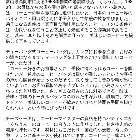
富山県高岡市にある1958年創業の老舗喫茶店「くらうん」。198
8年、お母様からお店を受け継いだ店主となっていた小島さん
は、コーヒーの味を徹底的に追求したいと、日本のコーヒー界の
パイオニア・田口譲さんに弟子入りして焙煎の技を学びました。
弟子になる条件は「真面目な珈琲屋になること」。その３条件と
は、①良い豆を使うこと②正しく焙煎すること③新鮮であるこ
と。以来、30年以上それを誠実に守って、美味しいコーヒーを提
供して下さっています。
ティーバッグ式コーヒーバッグは、カップにお湯を注ぎ、お好み
の濃さになるまでティーバッグを上下するだけで美味しいコーヒ
ーがいただけます。
「コーヒー好きのお祖母さんに、手軽に淹れられるコーヒーを贈
りたいが、通常のコーヒーバッグは扱いが難しい」というお客様
の声から開発が始まったのだそう。長く浸しても苦みや粉が出に
くいように、お店の看板である「ブレンド」は、小島さんがこだ
わってたどり着いた、さまざまな好みの方に対応できる、酸味・
苦味・甘味のトータルバランスの取れた中深煎り。職場で、アウ
トドアで、美味しいコーヒーが飲みたいけれど時間も手間も掛け
られない、という時にぴったりです。
チーズケーキは、コーヒーマイスターの資格を持つパティシエが
「くらうん」のコーヒーに合うように作りました。甘さ控えめの
濃厚な味わいです。材料にもこだわり、国産の小麦粉、地元の
卵、フランス産チーズが使われています。コーヒーと一緒にいた