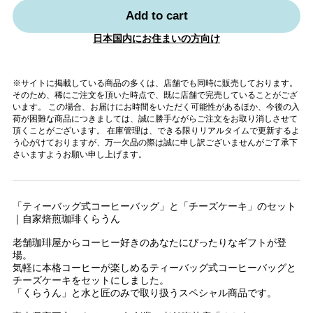
Add to cart
日本国内にお住まいの方向け
※サイトに掲載している商品の多くは、店舗でも同時に販売しております。
そのため、稀にご注文を頂いた時点で、既に店舗で完売していることがござ
います。 この場合、お届けにお時間をいただく可能性があるほか、今後の入
荷が困難な商品につきましては、誠に勝手ながらご注文をお取り消しさせて
頂くことがございます。 在庫管理は、できる限りリアルタイムで更新するよ
う心がけておりますが、万一欠品の際は誠に申し訳ございませんがご了承下
さいますようお願い申し上げます。
「ティーバッグ式コーヒーバッグ」と「チーズケーキ」のセット
｜自家焙煎珈琲くらうん
老舗珈琲屋からコーヒー好きのあなたにぴったりなギフトが登
場。
気軽に本格コーヒーが楽しめるティーバッグ式コーヒーバッグと
チーズケーキをセットにしました。
「くらうん」と水と匠のみで取り扱うスペシャル商品です。