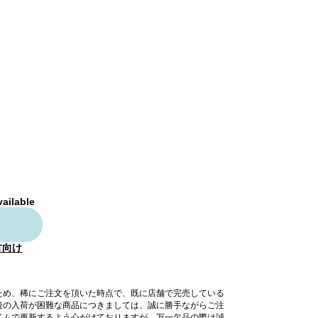
vailable
方向け
ため、稀にご注文を頂いた時点で、既に店舗で完売している
後の入荷が困難な商品につきましては、誠に勝手ながらご注
イムで更新するよう心がけておりますが、万一欠品の際は誠