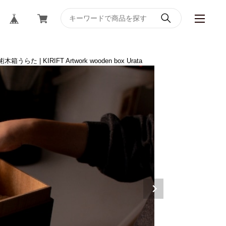
た | KIRIFT Artwork wooden box Urata