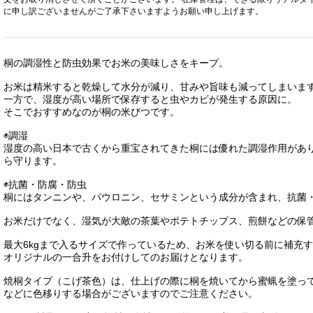
に申し訳ございませんがご了承下さいますようお願い申し上げます。
桐の調湿性と防虫効果でお米の美味しさをキープ。
お米は精米すると乾燥して水分が減り、甘みや旨味も減ってしまいま
一方で、湿度が高い場所で保存すると虫やカビが発生する原因に。
そこでおすすめなのが桐の米びつです。
◉調湿
湿度の高い日本で古くから重宝されてきた桐には優れた調湿作用があ
ら守ります。
◉抗菌・防腐・防虫
桐にはタンニンや、パウロニン、セサミンという成分が含まれ、抗菌
お米だけでなく、湿気が大敵の茶葉やポテトチップス、煎餅などの保
最大6kgまで入るサイズで作っているため、お米を使い切る前に補充
オリジナルの一合升をお付けしてのお届けとなります。
焼桐タイプ（こげ茶色）は、仕上げの際に桐を焼いてから蜜蝋を塗っ
などに色移りする場合がございますのでご注意ください。