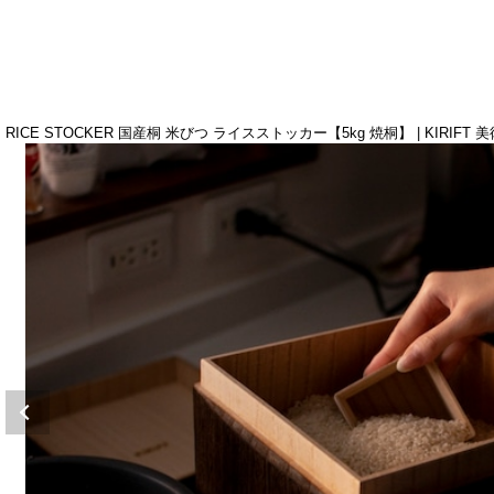
RICE STOCKER 国産桐 米びつ ライスストッカー【5kg 焼桐】 | KIRIFT 美術木箱うら