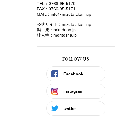
TEL：0766-95-5170
FAX：0766-95-5171
MAIL：
info@mizutotakumi.jp
公式サイト：mizutotakumi.jp
楽土庵：rakudoan.jp
杜人舎：moritosha.jp
FOLLOW US
Facebook
instagram
twitter