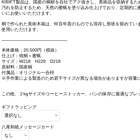
KIRIFT製品は、国産の桐材を自社でアク抜きし、美術品を収納する
汚れを防止するため、天然の蜜蝋を塗り込み仕上げており、定期的に
いにお使いいただけます。
桐で作られた美術木箱は、何百年昔のものでも現存し形状を留めてい
使用いただけます。
———————————————
本体価格：20,500円（税抜）
仕上げ：焼桐＋蜜蝋
サイズ：W218 H229 D218
原材料：国産桐
付属品：オリジナル一合枡
※手作業による製造のため若干サイズが異なる場合がありますが容量
この他、２kgサイズやコーヒーストッカー、パンの保存に最適なブレ
ギフトラッピング
八尾和紙メッセージカード