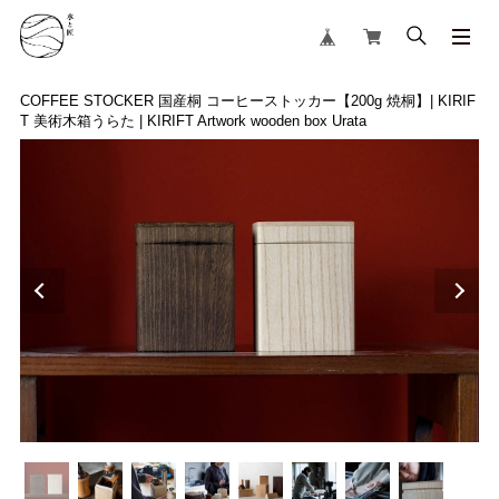
COFFEE STOCKER 国産桐 コーヒーストッカー【200g 焼桐】| KIRIF
T 美術木箱うらた | KIRIFT Artwork wooden box Urata