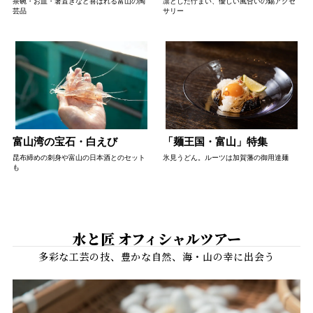
茶碗・お皿・箸置きなど喜ばれる富山の陶
凛とした佇まい、優しい風合いの錫アクセ
芸品
サリー
富山湾の宝石・白えび
「麺王国・富山」特集
昆布締めの刺身や富山の日本酒とのセット
氷見うどん。ルーツは加賀藩の御用達麺
も
水と匠 オフィシャルツアー