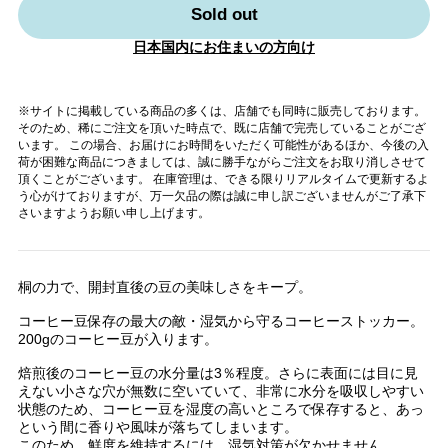
Sold out
日本国内にお住まいの方向け
※サイトに掲載している商品の多くは、店舗でも同時に販売しております。
そのため、稀にご注文を頂いた時点で、既に店舗で完売していることがござ
います。 この場合、お届けにお時間をいただく可能性があるほか、今後の入
荷が困難な商品につきましては、誠に勝手ながらご注文をお取り消しさせて
頂くことがございます。 在庫管理は、できる限りリアルタイムで更新するよ
う心がけておりますが、万一欠品の際は誠に申し訳ございませんがご了承下
さいますようお願い申し上げます。
桐の力で、開封直後の豆の美味しさをキープ。
コーヒー豆保存の最大の敵・湿気から守るコーヒーストッカー。
200gのコーヒー豆が入ります。
焙煎後のコーヒー豆の水分量は3％程度。さらに表面には目に見
えない小さな穴が無数に空いていて、非常に水分を吸収しやすい
状態のため、コーヒー豆を湿度の高いところで保存すると、あっ
という間に香りや風味が落ちてしまいます。
このため、鮮度を維持するには、湿気対策が欠かせません。