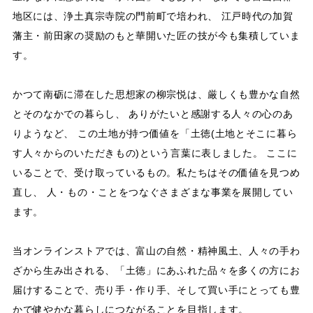
地区には、浄土真宗寺院の門前町で培われ、 江戸時代の加賀
藩主・前田家の奨励のもと華開いた匠の技が今も集積していま
す。
かつて南砺に滞在した思想家の柳宗悦は、厳しくも豊かな自然
とそのなかでの暮らし、 ありがたいと感謝する人々の心のあ
りようなど、 この土地が持つ価値を「土徳(土地とそこに暮ら
す人々からのいただきもの)という言葉に表しました。 ここに
いることで、受け取っているもの。私たちはその価値を見つめ
直し、 人・もの・ことをつなぐさまざまな事業を展開してい
ます。
当オンラインストアでは、富山の自然・精神風土、人々の手わ
ざから生み出される、「土徳」にあふれた品々を多くの方にお
届けすることで、売り手・作り手、そして買い手にとっても豊
かで健やかな暮らしにつながることを目指します。