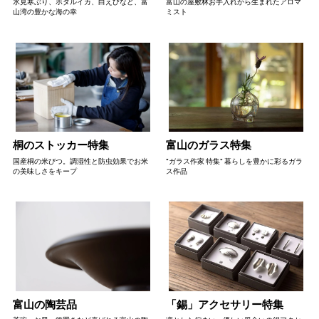
氷見寒ぶり、ホタルイカ、白えびなど、富
富山の屋敷林お手入れから生まれたアロマ
山湾の豊かな海の幸
ミスト
桐のストッカー特集
富山のガラス特集
国産桐の米びつ。調湿性と防虫効果でお米
"ガラス作家 特集" 暮らしを豊かに彩るガラ
の美味しさをキープ
ス作品
富山の陶芸品
「錫」アクセサリー特集