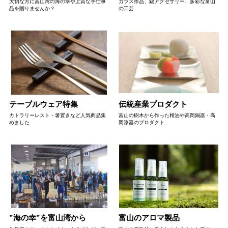
大切な方に富山湾の海の幸や上質な手仕事
ガラス作品、錫アクセサリー、多彩な富山
品を贈りませんか？
の工芸
テーブルウェア特集
伝統産業プロダクト
カトラリーレスト・箸置きなど人気商品集
富山の樹木から作った精油や高岡銅器・高
めました
岡漆器のプロダクト
”海の幸”を富山湾から
富山のアロマ製品