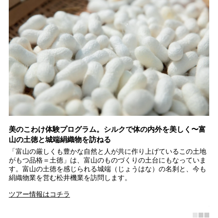
イ
美のこわけ体験プログラム。シルクで体の内外を美しく〜富
富
山の土徳と城端絹織物を訪ねる
シ
で
「富山の厳しくも豊かな自然と人が共に作り上げているこの土地
世
レ
がもつ品格＝土徳」は、富山のものづくりの土台にもなっていま
ト
イ
す。富山の土徳を感じられる城端（じょうはな）の名刹と、今も
以
絹織物業を営む松井機業を訪問します。
の
彫
ツアー情報はコチラ
南