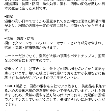
桐は調湿・抗菌・防腐・防虫効果に優れ、四季の変化が激しい日
本の生活に合った素材です。
◉調湿
湿度の高い日本で古くから重宝されてきた桐には優れた調湿作用
があり、桐箱の内部を一定の湿度に保ち、湿気やカビから守りま
す。
◉抗菌・防腐・防虫
桐にはタンニンや、パウロニン、セサミンという成分が含まれ、
抗菌・防腐・防虫効果があります。
コーヒーだけでなく、湿気が大敵の茶葉やポテトチップス、煎餅
などの保管にもおすすめです。
焼桐タイプ（こげ茶色）は、仕上げの際に桐を焼いてから蜜蝋を
塗っています。焼いた後に丁寧に磨いておりますが衣服などに色
移りする場合がございますのでご注意ください。
KIRIFT製品は、国産の桐材を自社でアク抜きし、美術品を収納す
るための美術木箱の製造技術を用いて作られています。汚れを防
止するため、天然の蜜蝋を塗り込み仕上げており、定期的に蜜蝋
でメンテンスしていただくことで、長期間きれいにお使いいただ
けます。