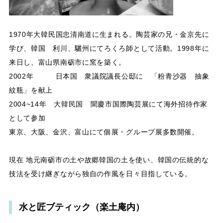
1970年大韓民国忠清南道に生まれる。陶芸家の兄・金京先に
学び、韓国 利川、驪州にてろくろ師として活動。1998年に
来日し、富山県南砺市に窯を築く。
2002年 日本国 衆議院議長公邸に 「粉青沙器 抽象
紋瓶」を献上
2004~14年 大韓民国 聞慶市国際陶芸展にて海外招待作家
として参加
東京、大阪、金沢、富山にて個展・グループ展多数開催。
現在 地元南砺市の土や故郷韓国の土を使い、韓国の伝統的な
技法を受け継ぎながら独自の作風を日々目指している。
水と匠ブティック（楽土庵内）