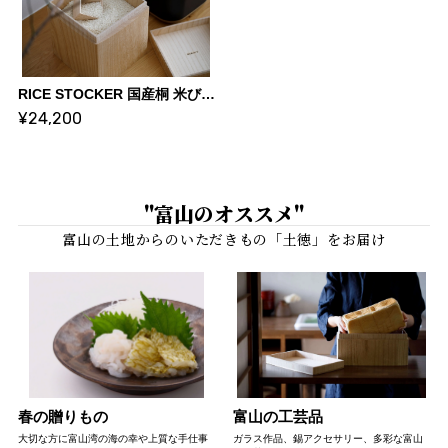
RICE STOCKER 国産桐 米びつ ライスストッカー【5kg 蜜蝋】 | KIRIFT 美術木箱うらた | KIRIFT Artwork wooden box Urata
¥24,200
"富山のオススメ"
春の贈りもの
富山の工芸品
大切な方に富山湾の海の幸や上質な手仕事
ガラス作品、錫アクセサリー、多彩な富山