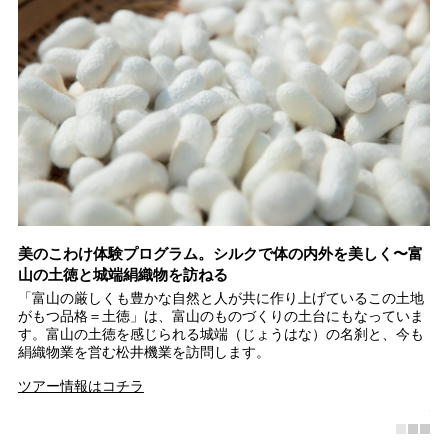
イ
美のこわけ体験プログラム。シルクで体の内外を美しく〜富
富
山の土徳と城端絹織物を訪ねる
シ
で
「富山の厳しくも豊かな自然と人が共に作り上げているこの土地
世
レ
がもつ品格＝土徳」は、富山のものづくりの土台にもなっていま
ト
イ
す。富山の土徳を感じられる城端（じょうはな）の名刹と、今も
以
絹織物業を営む松井機業を訪問します。
の
彫
ツアー情報はコチラ
南