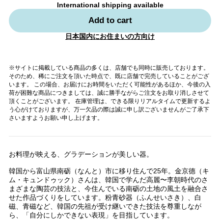
International shipping available
Add to cart
日本国内にお住まいの方向け
※サイトに掲載している商品の多くは、店舗でも同時に販売しております。
そのため、稀にご注文を頂いた時点で、既に店舗で完売していることがござ
います。 この場合、お届けにお時間をいただく可能性があるほか、今後の入
荷が困難な商品につきましては、誠に勝手ながらご注文をお取り消しさせて
頂くことがございます。 在庫管理は、できる限りリアルタイムで更新するよ
う心がけておりますが、万一欠品の際は誠に申し訳ございませんがご了承下
さいますようお願い申し上げます。
お料理が映える、グラデーションが美しい器。
韓国から富山県南砺（なんと）市に移り住んで25年。金京德（キ
ム・キュンドゥック）さんは、韓国で学んだ高麗〜李朝時代のさ
まざまな陶芸の技法と、今住んでいる南砺の土地の風土を融合さ
せた作品づくりをしています。粉青砂器（ふんせいさき）、白
磁、青磁など、韓国の先祖が受け継いできた技法を尊重しなが
ら、「自分にしかできない表現」を目指しています。