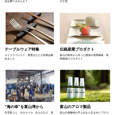
品を贈りませんか？
の工芸
テーブルウェア特集
伝統産業プロダクト
カトラリーレスト・箸置きなど人気商品集
富山の樹木から作った精油や高岡銅器・高
めました
岡漆器のプロダクト
”海の幸”を富山湾から
富山のアロマ製品
氷見寒ぶり、ホタルイカ、白えびなど、富
富山の屋敷林お手入れから生まれたアロマ