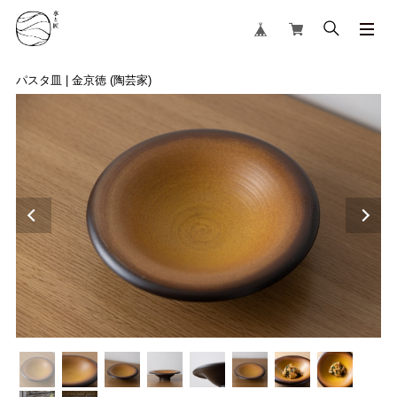
パスタ皿 | 金京徳 (陶芸家)