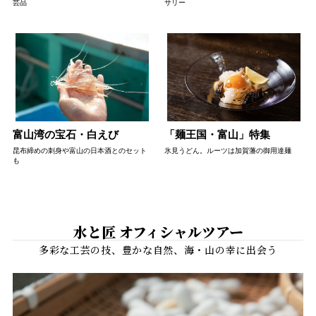
芸品
サリー
富山湾の宝石・白えび
「麺王国・富山」特集
昆布締めの刺身や富山の日本酒とのセット
氷見うどん。ルーツは加賀藩の御用達麺
も
水と匠 オフィシャルツアー