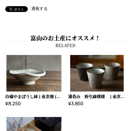
通報する
富山のお土産にオススメ！
白磁やまぼうし鉢 | 金京徳 (陶芸家)
湯呑み 粉引線模様 | 金京徳 (陶芸家)
¥8,250
¥3,850