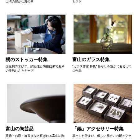
山湾の豊かな海の幸
ミスト
桐のストッカー特集
富山のガラス特集
国産桐の米びつ。調湿性と防虫効果でお米
"ガラス作家 特集" 暮らしを豊かに彩るガラ
の美味しさをキープ
ス作品
富山の陶芸品
「錫」アクセサリー特集
茶碗・お皿・箸置きなど喜ばれる富山の陶
凛とした佇まい、優しい風合いの錫アクセ