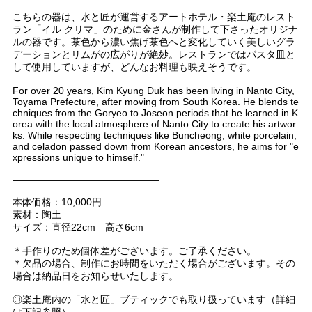
こちらの器は、水と匠が運営するアートホテル・楽土庵のレスト
ラン「イル クリマ」のために金さんが制作して下さったオリジナ
ルの器です。茶色から濃い焦げ茶色へと変化していく美しいグラ
デーションとリムがの広がりが絶妙。レストランではパスタ皿と
して使用していますが、どんなお料理も映えそうです。
For over 20 years, Kim Kyung Duk has been living in Nanto City,
Toyama Prefecture, after moving from South Korea. He blends te
chniques from the Goryeo to Joseon periods that he learned in K
orea with the local atmosphere of Nanto City to create his artwor
ks. While respecting techniques like Buncheong, white porcelain,
and celadon passed down from Korean ancestors, he aims for "e
xpressions unique to himself."
———————————————
本体価格：10,000円
素材：陶土
サイズ：直径22cm 高さ6cm
＊手作りのため個体差がございます。ご了承ください。
＊欠品の場合、制作にお時間をいただく場合がございます。その
場合は納品日をお知らせいたします。
◎楽土庵内の「水と匠」ブティックでも取り扱っています（詳細
は下記参照）