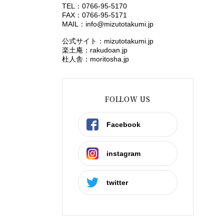
TEL：0766-95-5170
FAX：0766-95-5171
MAIL：
info@mizutotakumi.jp
公式サイト：mizutotakumi.jp
楽土庵：rakudoan.jp
杜人舎：moritosha.jp
FOLLOW US
Facebook
instagram
twitter