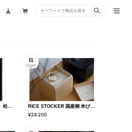
魚問屋のギフトセット ｜ 松本魚問屋
RICE STOCKER 国産桐 米びつ ライスストッカー【5kg 蜜蝋】 | KIRIFT 美術木箱うらた | KIRIFT Artwork wooden box Urata
¥24,200