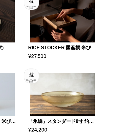
家)
RICE STOCKER 国産桐 米びつ ライスストッカー【5kg 焼桐】 | KIRIFT 美術木箱うらた | KIRIFT Artwork wooden box Urata
¥27,500
RICE STOCKER 国産桐 米びつ ライスストッカー【2kg 焼桐】 | KIRIFT 美術木箱うらた | KIRIFT Artwork wooden box Urata
「氷鱗」スタンダード8寸 飴色 | 市川知也 (ガラス作家)
¥24,200