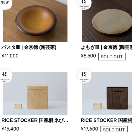
パスタ皿 | 金京徳 (陶芸家)
よもぎ皿 | 金京徳 (陶芸
¥11,000
¥5,500
SOLD OUT
RICE STOCKER 国産桐 米びつ ライスストッカー【2kg 蜜蝋】 | KIRIFT 美術木箱うらた | KIRIFT Artwork wooden box Urata
¥15,400
¥17,600
SOLD OUT